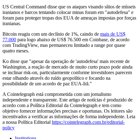
US Central Command disse que os ataques visando sítios de mísseis
iranianos e barcos tentando colocar minas foram em "autodefesa" e
foram para proteger tropas dos EUA de ameaças impostas por forças
iranianas.
Bitcoin reagiu com um declínio de 1%, caindo de
mais de US$
77.000
para logo abaixo de US$ 76.500 em Coinbase, de acordo
com TradingView, mas permaneceu limitado a range por quase
quatro meses.
Ko disse que "apesar da operação de 'autodefesa' mais recente de
Washington, a reação de mercado de muito curto prazo pode ainda
se inclinar risk-on, particularmente conforme investidores parecem
estar olhando através do ruído geopolítico e focando na
possibilidade de um acordo de paz EUA-Irã."
A Cointelegraph está comprometida com um jornalismo
independente e transparente. Este artigo de notícias é produzido de
acordo com a Política Editorial da Cointelegraph e tem como
objetivo fornecer informações precisas e oportunas. Os leitores são
incentivados a verificar as informações de forma independente. Leia
a nossa Política Editorial
https://cointelegraph.com.br/editorial-
policy
Institutions