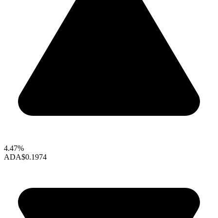
4.47%
ADA
$0.1974