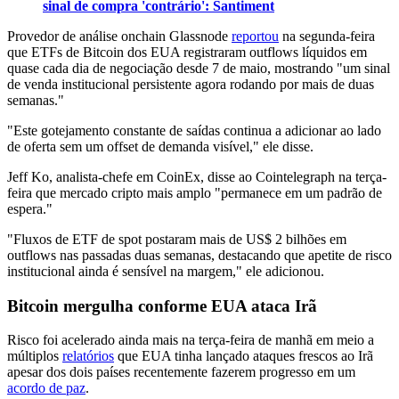
sinal de compra 'contrário': Santiment
Provedor de análise onchain Glassnode
reportou
na segunda-feira
que ETFs de Bitcoin dos EUA registraram outflows líquidos em
quase cada dia de negociação desde 7 de maio, mostrando "um sinal
de venda institucional persistente agora rodando por mais de duas
semanas."
"Este gotejamento constante de saídas continua a adicionar ao lado
de oferta sem um offset de demanda visível," ele disse.
Jeff Ko, analista-chefe em CoinEx, disse ao Cointelegraph na terça-
feira que mercado cripto mais amplo "permanece em um padrão de
espera."
"Fluxos de ETF de spot postaram mais de US$ 2 bilhões em
outflows nas passadas duas semanas, destacando que apetite de risco
institucional ainda é sensível na margem," ele adicionou.
Bitcoin mergulha conforme EUA ataca Irã
Risco foi acelerado ainda mais na terça-feira de manhã em meio a
múltiplos
relatórios
que EUA tinha lançado ataques frescos ao Irã
apesar dos dois países recentemente fazerem progresso em um
acordo de paz
.