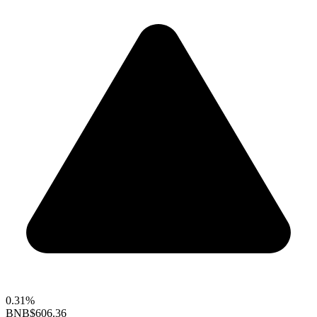
0.31%
BNB
$606.36