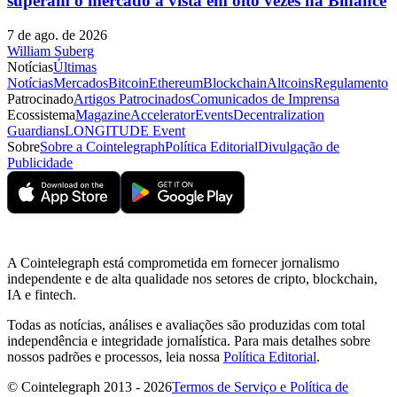
superam o mercado à vista em oito vezes na Binance
7 de ago. de 2026
William Suberg
Notícias
Últimas
Notícias
Mercados
Bitcoin
Ethereum
Blockchain
Altcoins
Regulamento
Patrocinado
Artigos Patrocinados
Comunicados de Imprensa
Ecossistema
Magazine
Accelerator
Events
Decentralization
Guardians
LONGITUDE Event
Sobre
Sobre a Cointelegraph
Política Editorial
Divulgação de
Publicidade
A Cointelegraph está comprometida em fornecer jornalismo
independente e de alta qualidade nos setores de cripto, blockchain,
IA e fintech.
Todas as notícias, análises e avaliações são produzidas com total
independência e integridade jornalística. Para mais detalhes sobre
nossos padrões e processos, leia nossa
Política Editorial
.
© Cointelegraph 2013 - 2026
Termos de Serviço e Política de