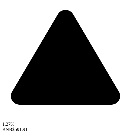
1.27%
BNB
$591.91