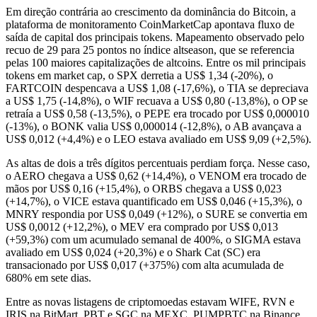
Em direção contrária ao crescimento da dominância do Bitcoin, a
plataforma de monitoramento CoinMarketCap apontava fluxo de
saída de capital dos principais tokens. Mapeamento observado pelo
recuo de 29 para 25 pontos no índice altseason, que se referencia
pelas 100 maiores capitalizações de altcoins. Entre os mil principais
tokens em market cap, o SPX derretia a US$ 1,34 (-20%), o
FARTCOIN despencava a US$ 1,08 (-17,6%), o TIA se depreciava
a US$ 1,75 (-14,8%), o WIF recuava a US$ 0,80 (-13,8%), o OP se
retraía a US$ 0,58 (-13,5%), o PEPE era trocado por US$ 0,000010
(-13%), o BONK valia US$ 0,000014 (-12,8%), o AB avançava a
US$ 0,012 (+4,4%) e o LEO estava avaliado em US$ 9,09 (+2,5%).
As altas de dois a três dígitos percentuais perdiam força. Nesse caso,
o AERO chegava a US$ 0,62 (+14,4%), o VENOM era trocado de
mãos por US$ 0,16 (+15,4%), o ORBS chegava a US$ 0,023
(+14,7%), o VICE estava quantificado em US$ 0,046 (+15,3%), o
MNRY respondia por US$ 0,049 (+12%), o SURE se convertia em
US$ 0,0012 (+12,2%), o MEV era comprado por US$ 0,013
(+59,3%) com um acumulado semanal de 400%, o SIGMA estava
avaliado em US$ 0,024 (+20,3%) e o Shark Cat (SC) era
transacionado por US$ 0,017 (+375%) com alta acumulada de
680% em sete dias.
Entre as novas listagens de criptomoedas estavam WIFE, RVN e
IRIS na BitMart, PBT e SGC na MEXC, PUMPBTC na Binance