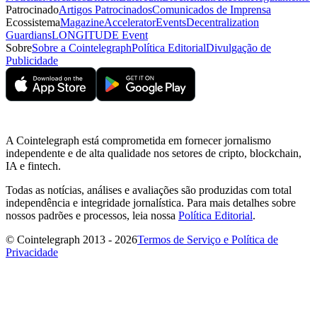
Patrocinado
Artigos Patrocinados
Comunicados de Imprensa
Ecossistema
Magazine
Accelerator
Events
Decentralization
Guardians
LONGITUDE Event
Sobre
Sobre a Cointelegraph
Política Editorial
Divulgação de
Publicidade
A Cointelegraph está comprometida em fornecer jornalismo
independente e de alta qualidade nos setores de cripto, blockchain,
IA e fintech.
Todas as notícias, análises e avaliações são produzidas com total
independência e integridade jornalística. Para mais detalhes sobre
nossos padrões e processos, leia nossa
Política Editorial
.
© Cointelegraph 2013 - 2026
Termos de Serviço e Política de
Privacidade