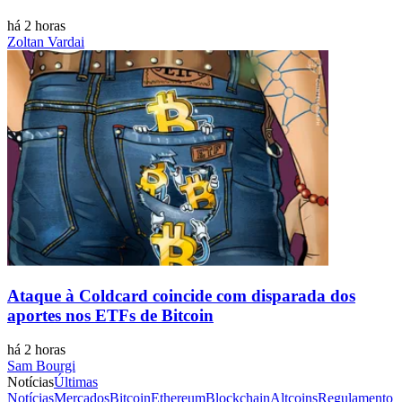
há 2 horas
Zoltan Vardai
Ataque à Coldcard coincide com disparada dos
aportes nos ETFs de Bitcoin
há 2 horas
Sam Bourgi
Notícias
Últimas
Notícias
Mercados
Bitcoin
Ethereum
Blockchain
Altcoins
Regulamento