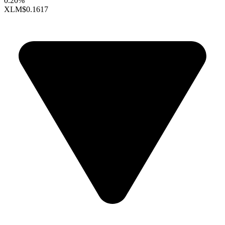
0.20%
XLM
$0.1617