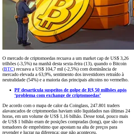
O mercado de criptomoedas recuava a um market cap de US$ 3,26
trilhões (-3,5%) na manhã desta sexta-feira (13), quando o Bitcoin
(
BTC
) recuava a US$ 104,7 mil (-2,5%) com dominância de
mercado elevada a 63,9%, sentimento dos investidores retraído à
neutralidade (54%) e a maioria das principais altcoins no vermelho.
PF desarticula suspeitos de golpe de R$ 50 milhões após
‘problema com exchange de criptomoedas’
De acordo com o mapa de calor da Coinglass, 247.801 traders
alavancados de criptomoedas haviam sido liquidados nas últimas 24
horas, em um volume de US$ 1,16 bilhão. Desse total, pouco mais
de US$ 1 bilhão eram de posições compradas (long), que são os
tomadores de empréstimo que apostam na alta de preços para
revender e lucrar na diferença; que não aconteceu.