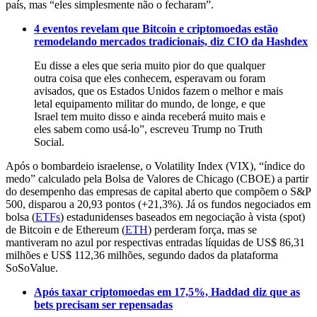
país, mas “eles simplesmente não o fecharam”.
4 eventos revelam que Bitcoin e criptomoedas estão
remodelando mercados tradicionais, diz CIO da Hashdex
Eu disse a eles que seria muito pior do que qualquer
outra coisa que eles conhecem, esperavam ou foram
avisados, que os Estados Unidos fazem o melhor e mais
letal equipamento militar do mundo, de longe, e que
Israel tem muito disso e ainda receberá muito mais e
eles sabem como usá-lo”, escreveu Trump no Truth
Social.
Após o bombardeio israelense, o Volatility Index (VIX), “índice do
medo” calculado pela Bolsa de Valores de Chicago (CBOE) a partir
do desempenho das empresas de capital aberto que compõem o S&P
500, disparou a 20,93 pontos (+21,3%). Já os fundos negociados em
bolsa (
ETFs
) estadunidenses baseados em negociação à vista (spot)
de Bitcoin e de Ethereum (
ETH
) perderam força, mas se
mantiveram no azul por respectivas entradas líquidas de US$ 86,31
milhões e US$ 112,36 milhões, segundo dados da plataforma
SoSoValue.
Após taxar criptomoedas em 17,5%, Haddad diz que as
bets precisam ser repensadas