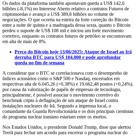
Os dados da plataforma também apontavam queda a US$ 142,6
bilhões (-8,1%) no Interesse Aberto relativo a contratos Futuros de
criptomoedas e avanço a US$ 389,8 bilhões no volume de
negociações. O que ocorria na esteira da forte correção do Bitcoin
entre a noite de quinta e a madrugada dessa sexta, quanto o Bitcoin
perdeu o suporte de US$ 108 mil e iniciou um forte movimento
corretivo, enquanto os contratos futuros de petróleo se encontravam
em alta de mais de 8%.
Preço do Bitcoin hoje 13/06/2025: Ataque de Israel ao Irã
derruba BTC para US$ 104.000 e pode aprofundar
queda no fim de semana
A considerar que o BTC se correlacionava com o desempenho de
índices acionários como o S&P 500 e Nasdaq, encerrados em
respectivas alta de 6.045,26 (+0,38%) e 19.662,48 pontos (+0,24%),
por causa da valorização de papéis de empresas de tecnologia,
principalmente, é possível associar o movimento corretivo do
benchmak cripto à deflagração de um ataque de Israel contra
instalações nucleares do Irã. Segundo a imprensa local, o
comandante da Guarda Revolucionária e os dois principais cientistas
do programa nuclear iraniano estariam entre os mortos.
Nos Estados Unidos, o presidente Donald Trump, disse que alertou
Teerã para fechar um acordo para encerrar o programa nuclear do