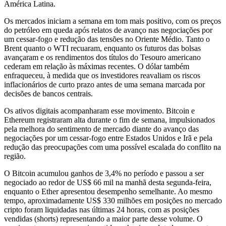
América Latina.
Os mercados iniciam a semana em tom mais positivo, com os preços
do petróleo em queda após relatos de avanço nas negociações por
um cessar-fogo e redução das tensões no Oriente Médio. Tanto o
Brent quanto o WTI recuaram, enquanto os futuros das bolsas
avançaram e os rendimentos dos títulos do Tesouro americano
cederam em relação às máximas recentes. O dólar também
enfraqueceu, à medida que os investidores reavaliam os riscos
inflacionários de curto prazo antes de uma semana marcada por
decisões de bancos centrais.
Os ativos digitais acompanharam esse movimento. Bitcoin e
Ethereum registraram alta durante o fim de semana, impulsionados
pela melhora do sentimento de mercado diante do avanço das
negociações por um cessar-fogo entre Estados Unidos e Irã e pela
redução das preocupações com uma possível escalada do conflito na
região.
O Bitcoin acumulou ganhos de 3,4% no período e passou a ser
negociado ao redor de US$ 66 mil na manhã desta segunda-feira,
enquanto o Ether apresentou desempenho semelhante. Ao mesmo
tempo, aproximadamente US$ 330 milhões em posições no mercado
cripto foram liquidadas nas últimas 24 horas, com as posições
vendidas (shorts) representando a maior parte desse volume. O