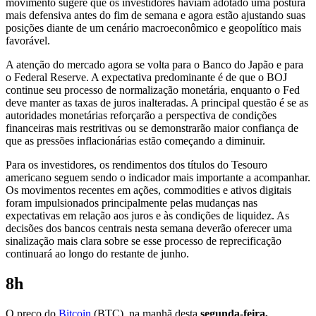
movimento sugere que os investidores haviam adotado uma postura
mais defensiva antes do fim de semana e agora estão ajustando suas
posições diante de um cenário macroeconômico e geopolítico mais
favorável.
A atenção do mercado agora se volta para o Banco do Japão e para
o Federal Reserve. A expectativa predominante é de que o BOJ
continue seu processo de normalização monetária, enquanto o Fed
deve manter as taxas de juros inalteradas. A principal questão é se as
autoridades monetárias reforçarão a perspectiva de condições
financeiras mais restritivas ou se demonstrarão maior confiança de
que as pressões inflacionárias estão começando a diminuir.
Para os investidores, os rendimentos dos títulos do Tesouro
americano seguem sendo o indicador mais importante a acompanhar.
Os movimentos recentes em ações, commodities e ativos digitais
foram impulsionados principalmente pelas mudanças nas
expectativas em relação aos juros e às condições de liquidez. As
decisões dos bancos centrais nesta semana deverão oferecer uma
sinalização mais clara sobre se esse processo de reprecificação
continuará ao longo do restante de junho.
8h
O preço do
Bitcoin
(BTC), na manhã desta
segunda-feira,