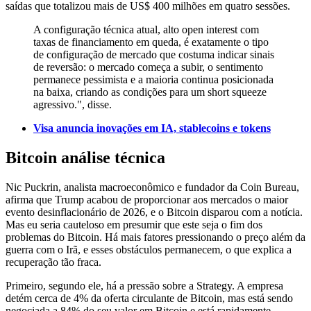
saídas que totalizou mais de US$ 400 milhões em quatro sessões.
A configuração técnica atual, alto open interest com
taxas de financiamento em queda, é exatamente o tipo
de configuração de mercado que costuma indicar sinais
de reversão: o mercado começa a subir, o sentimento
permanece pessimista e a maioria continua posicionada
na baixa, criando as condições para um short squeeze
agressivo.", disse.
Visa anuncia inovações em IA, stablecoins e tokens
Bitcoin análise técnica
Nic Puckrin, analista macroeconômico e fundador da Coin Bureau,
afirma que Trump acabou de proporcionar aos mercados o maior
evento desinflacionário de 2026, e o Bitcoin disparou com a notícia.
Mas eu seria cauteloso em presumir que este seja o fim dos
problemas do Bitcoin. Há mais fatores pressionando o preço além da
guerra com o Irã, e esses obstáculos permanecem, o que explica a
recuperação tão fraca.
Primeiro, segundo ele, há a pressão sobre a Strategy. A empresa
detém cerca de 4% da oferta circulante de Bitcoin, mas está sendo
negociada a 84% do seu valor em Bitcoin e está rapidamente