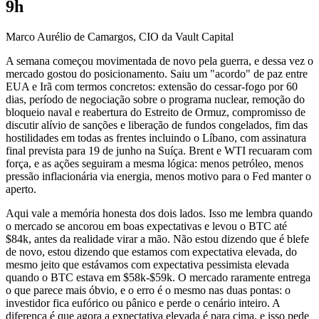
9h
Marco Aurélio de Camargos, CIO da Vault Capital
A semana começou movimentada de novo pela guerra, e dessa vez o
mercado gostou do posicionamento. Saiu um "acordo" de paz entre
EUA e Irã com termos concretos: extensão do cessar-fogo por 60
dias, período de negociação sobre o programa nuclear, remoção do
bloqueio naval e reabertura do Estreito de Ormuz, compromisso de
discutir alívio de sanções e liberação de fundos congelados, fim das
hostilidades em todas as frentes incluindo o Líbano, com assinatura
final prevista para 19 de junho na Suíça. Brent e WTI recuaram com
força, e as ações seguiram a mesma lógica: menos petróleo, menos
pressão inflacionária via energia, menos motivo para o Fed manter o
aperto.
Aqui vale a memória honesta dos dois lados. Isso me lembra quando
o mercado se ancorou em boas expectativas e levou o BTC até
$84k, antes da realidade virar a mão. Não estou dizendo que é blefe
de novo, estou dizendo que estamos com expectativa elevada, do
mesmo jeito que estávamos com expectativa pessimista elevada
quando o BTC estava em $58k-$59k. O mercado raramente entrega
o que parece mais óbvio, e o erro é o mesmo nas duas pontas: o
investidor fica eufórico ou pânico e perde o cenário inteiro. A
diferença é que agora a expectativa elevada é para cima, e isso pede