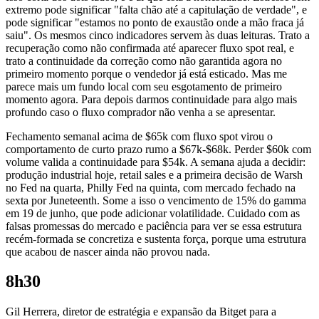
extremo pode significar "falta chão até a capitulação de verdade", e
pode significar "estamos no ponto de exaustão onde a mão fraca já
saiu". Os mesmos cinco indicadores servem às duas leituras. Trato a
recuperação como não confirmada até aparecer fluxo spot real, e
trato a continuidade da correção como não garantida agora no
primeiro momento porque o vendedor já está esticado. Mas me
parece mais um fundo local com seu esgotamento de primeiro
momento agora. Para depois darmos continuidade para algo mais
profundo caso o fluxo comprador não venha a se apresentar.
Fechamento semanal acima de $65k com fluxo spot virou o
comportamento de curto prazo rumo a $67k-$68k. Perder $60k com
volume valida a continuidade para $54k. A semana ajuda a decidir:
produção industrial hoje, retail sales e a primeira decisão de Warsh
no Fed na quarta, Philly Fed na quinta, com mercado fechado na
sexta por Juneteenth. Some a isso o vencimento de 15% do gamma
em 19 de junho, que pode adicionar volatilidade. Cuidado com as
falsas promessas do mercado e paciência para ver se essa estrutura
recém-formada se concretiza e sustenta força, porque uma estrutura
que acabou de nascer ainda não provou nada.
8h30
Gil Herrera, diretor de estratégia e expansão da Bitget para a