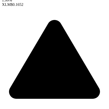
1.99%
XLM
$0.1652