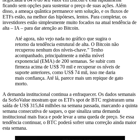
ficando sem opções para sustentar o preço de suas ações. Além
disso, a ameaça quântica permanece sem solução, e os fluxos de
ETFs estão, na melhor das hipóteses, lentos. Para completar, os
investidores estão simplesmente muito focados na atual tendência de
alta – IA – para dar atenção ao Bitcoin.
Até agora, não vejo nada no gráfico que sugira o
retorno da tendência estrutural de alta. O Bitcoin não
recuperou nenhum dos níveis-chave.” Tenho
acompanhado, principalmente a média móvel
exponencial (EMA) de 200 semanas. Se subir com
firmeza acima de US$ 70 mil e recuperar os níveis de
suporte anteriores, como US$ 74 mil, isso me daria
mais confiança. Até lá, parece mais um repique de gato
morto.
A demanda institucional continua a enfraquecer. Os dados semanais
da SoSoValue mostram que os ETFs spot de BTC registraram uma
saída de US$ 315,84 milhões na semana passada, marcando a quinta
semana consecutiva de saques, o que sinaliza uma demanda
institucional mais fraca e pode levar a uma queda de preço. Se essa
tendência continuar, o BTC poderá sofrer uma correção ainda maior
esta semana.