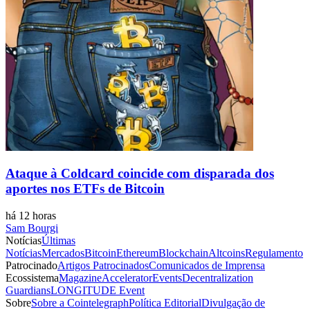
Ataque à Coldcard coincide com disparada dos
aportes nos ETFs de Bitcoin
há 12 horas
Sam Bourgi
Notícias
Últimas
Notícias
Mercados
Bitcoin
Ethereum
Blockchain
Altcoins
Regulamento
Patrocinado
Artigos Patrocinados
Comunicados de Imprensa
Ecossistema
Magazine
Accelerator
Events
Decentralization
Guardians
LONGITUDE Event
Sobre
Sobre a Cointelegraph
Política Editorial
Divulgação de