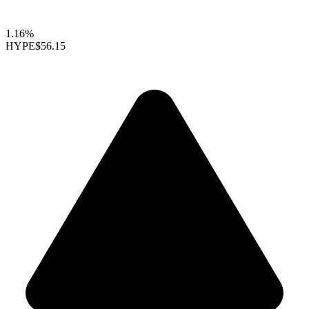
1.16%
HYPE
$56.15