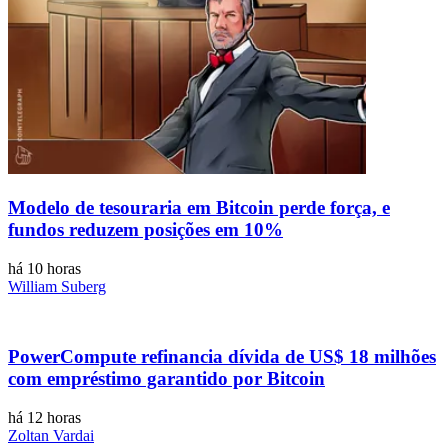
Modelo de tesouraria em Bitcoin perde força, e
fundos reduzem posições em 10%
há 10 horas
William Suberg
PowerCompute refinancia dívida de US$ 18 milhões
com empréstimo garantido por Bitcoin
há 12 horas
Zoltan Vardai