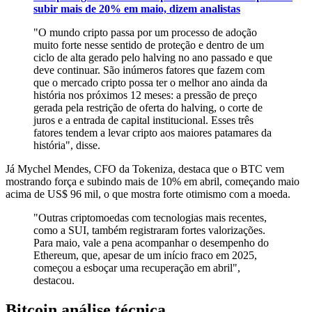
subir mais de 20% em maio, dizem analistas
"O mundo cripto passa por um processo de adoção
muito forte nesse sentido de proteção e dentro de um
ciclo de alta gerado pelo halving no ano passado e que
deve continuar. São inúmeros fatores que fazem com
que o mercado cripto possa ter o melhor ano ainda da
história nos próximos 12 meses: a pressão de preço
gerada pela restrição de oferta do halving, o corte de
juros e a entrada de capital institucional. Esses três
fatores tendem a levar cripto aos maiores patamares da
história", disse.
Já Mychel Mendes, CFO da Tokeniza, destaca que o BTC vem
mostrando força e subindo mais de 10% em abril, começando maio
acima de US$ 96 mil, o que mostra forte otimismo com a moeda.
"Outras criptomoedas com tecnologias mais recentes,
como a SUI, também registraram fortes valorizações.
Para maio, vale a pena acompanhar o desempenho do
Ethereum, que, apesar de um início fraco em 2025,
começou a esboçar uma recuperação em abril",
destacou.
Bitcoin análise técnica