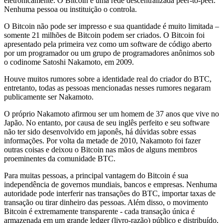
eletronicamente. O Bitcoin é uma rede descentralizada peer-to-peer.
Nenhuma pessoa ou instituição o controla.
O Bitcoin não pode ser impresso e sua quantidade é muito limitada –
somente 21 milhões de Bitcoin podem ser criados. O Bitcoin foi
apresentado pela primeira vez como um software de código aberto
por um programador ou um grupo de programadores anônimos sob
o codinome Satoshi Nakamoto, em 2009.
Houve muitos rumores sobre a identidade real do criador do BTC,
entretanto, todas as pessoas mencionadas nesses rumores negaram
publicamente ser Nakamoto.
O próprio Nakamoto afirmou ser um homem de 37 anos que vive no
Japão. No entanto, por causa de seu inglês perfeito e seu software
não ter sido desenvolvido em japonês, há dúvidas sobre essas
informações. Por volta da metade de 2010, Nakamoto foi fazer
outras coisas e deixou o Bitcoin nas mãos de alguns membros
proeminentes da comunidade BTC.
Para muitas pessoas, a principal vantagem do Bitcoin é sua
independência de governos mundiais, bancos e empresas. Nenhuma
autoridade pode interferir nas transações do BTC, importar taxas de
transação ou tirar dinheiro das pessoas. Além disso, o movimento
Bitcoin é extremamente transparente - cada transação única é
armazenada em um grande ledger (livro-razão) público e distribuído,