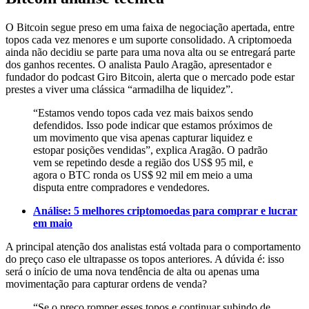
O Bitcoin segue preso em uma faixa de negociação apertada, entre
topos cada vez menores e um suporte consolidado. A criptomoeda
ainda não decidiu se parte para uma nova alta ou se entregará parte
dos ganhos recentes. O analista Paulo Aragão, apresentador e
fundador do podcast Giro Bitcoin, alerta que o mercado pode estar
prestes a viver uma clássica “armadilha de liquidez”.
“Estamos vendo topos cada vez mais baixos sendo
defendidos. Isso pode indicar que estamos próximos de
um movimento que visa apenas capturar liquidez e
estopar posições vendidas”, explica Aragão. O padrão
vem se repetindo desde a região dos US$ 95 mil, e
agora o BTC ronda os US$ 92 mil em meio a uma
disputa entre compradores e vendedores.
Análise: 5 melhores criptomoedas para comprar e lucrar
em maio
A principal atenção dos analistas está voltada para o comportamento
do preço caso ele ultrapasse os topos anteriores. A dúvida é: isso
será o início de uma nova tendência de alta ou apenas uma
movimentação para capturar ordens de venda?
“Se o preço romper esses topos e continuar subindo de