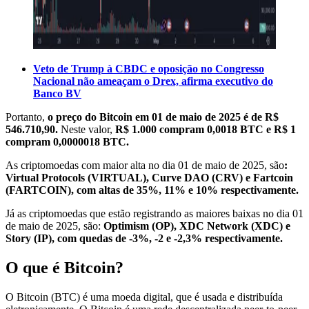
Veto de Trump à CBDC e oposição no Congresso
Nacional não ameaçam o Drex, afirma executivo do
Banco BV
Portanto,
o preço do Bitcoin em 01 de maio de 2025 é de R$
546.710,90.
Neste valor,
R$ 1.000 compram 0,0018 BTC e R$ 1
compram 0,0000018 BTC.
As criptomoedas com maior alta no dia 01 de maio de 2025, são
:
Virtual Protocols (VIRTUAL), Curve DAO (CRV) e Fartcoin
(FARTCOIN), com altas de 35%, 11% e 10% respectivamente.
Já as criptomoedas que estão registrando as maiores baixas no dia 01
de maio de 2025, são:
Optimism (OP), XDC Network (XDC) e
Story (IP), com quedas de -3%, -2 e -2,3% respectivamente.
O que é Bitcoin?
O Bitcoin (BTC) é uma moeda digital, que é usada e distribuída