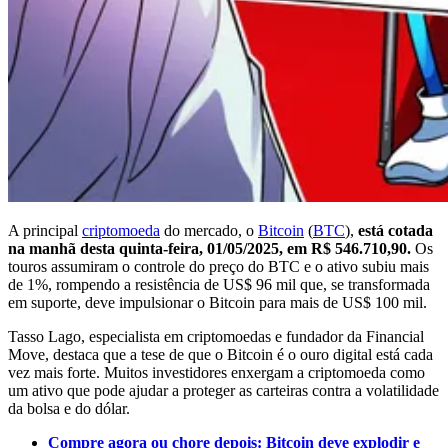
A principal
criptomoeda
do mercado, o
Bitcoin
(
BTC
),
está cotada
na manhã desta quinta-feira, 01/05/2025, em R$ 546.710,90.
Os
touros assumiram o controle do preço do BTC e o ativo subiu mais
de 1%, rompendo a resistência de US$ 96 mil que, se transformada
em suporte, deve impulsionar o Bitcoin para mais de US$ 100 mil.
Tasso Lago, especialista em criptomoedas e fundador da Financial
Move, destaca que a tese de que o Bitcoin é o ouro digital está cada
vez mais forte. Muitos investidores enxergam a criptomoeda como
um ativo que pode ajudar a proteger as carteiras contra a volatilidade
da bolsa e do dólar.
Compre agora ou chore depois: Bitcoin deve explodir e