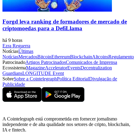
Forgd leva ranking de formadores de mercado de
criptomoedas para a DefiLlama
há 9 horas
Ezra Reguerra
Notícias
Últimas
Notícias
Mercados
Bitcoin
Ethereum
Blockchain
Altcoins
Regulamento
Patrocinado
Artigos Patrocinados
Comunicados de Imprensa
Ecossistema
Magazine
Accelerator
Events
Decentralization
Guardians
LONGITUDE Event
Sobre
Sobre a Cointelegraph
Política Editorial
Divulgação de
Publicidade
A Cointelegraph está comprometida em fornecer jornalismo
independente e de alta qualidade nos setores de cripto, blockchain,
IA e fintech.