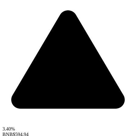
3.40%
BNB
$594.94