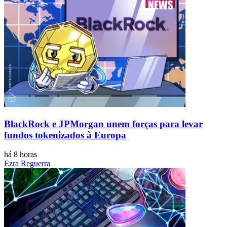
BlackRock e JPMorgan unem forças para levar
fundos tokenizados à Europa
há 8 horas
Ezra Reguerra