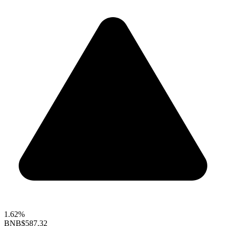
1.62%
BNB
$587.32