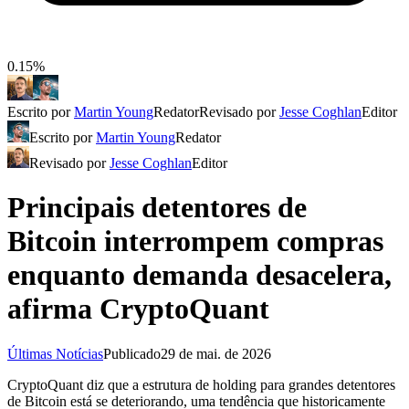
0.15%
Escrito por
Martin Young
Redator
Revisado por
Jesse Coghlan
Editor
Escrito por
Martin Young
Redator
Revisado por
Jesse Coghlan
Editor
Principais detentores de
Bitcoin interrompem compras
enquanto demanda desacelera,
afirma CryptoQuant
Últimas Notícias
Publicado
29 de mai. de 2026
CryptoQuant diz que a estrutura de holding para grandes detentores
de Bitcoin está se deteriorando, uma tendência que historicamente