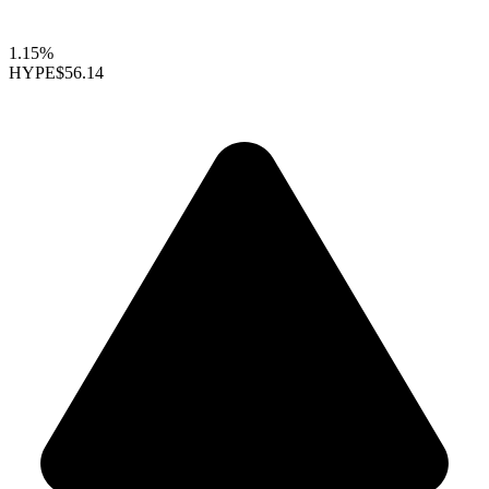
1.15%
HYPE
$56.14