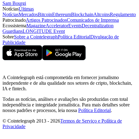
Sam Bourgi
Notícias
Últimas
Notícias
Mercados
Bitcoin
Ethereum
Blockchain
Altcoins
Regulamento
Patrocinado
Artigos Patrocinados
Comunicados de Imprensa
Ecossistema
Magazine
Accelerator
Events
Decentralization
Guardians
LONGITUDE Event
Sobre
Sobre a Cointelegraph
Política Editorial
Divulgação de
Publicidade
A Cointelegraph está comprometida em fornecer jornalismo
independente e de alta qualidade nos setores de cripto, blockchain,
IA e fintech.
Todas as notícias, análises e avaliações são produzidas com total
independência e integridade jornalística. Para mais detalhes sobre
nossos padrões e processos, leia nossa
Política Editorial
.
© Cointelegraph 2013 - 2026
Termos de Serviço e Política de
Privacidade