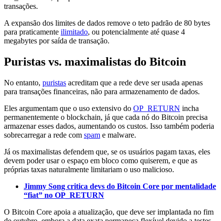
transações.
A expansão dos limites de dados remove o teto padrão de 80 bytes
para praticamente
ilimitado
, ou potencialmente até quase 4
megabytes por saída de transação.
Puristas vs. maximalistas do Bitcoin
No entanto,
puristas
acreditam que a rede deve ser usada apenas
para transações financeiras, não para armazenamento de dados.
Eles argumentam que o uso extensivo do
OP_RETURN
incha
permanentemente o blockchain, já que cada nó do Bitcoin precisa
armazenar esses dados, aumentando os custos. Isso também poderia
sobrecarregar a rede com
spam
e malware.
Já os maximalistas defendem que, se os usuários pagam taxas, eles
devem poder usar o espaço em bloco como quiserem, e que as
próprias taxas naturalmente limitariam o uso malicioso.
Jimmy Song critica devs do Bitcoin Core por mentalidade
“fiat” no OP_RETURN
O Bitcoin Core apoia a atualização, que deve ser implantada no fim
de outubro, embora a data exata permaneça flexível devido a testes