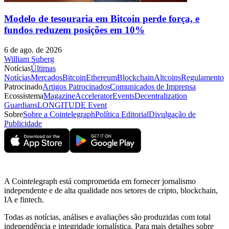
Modelo de tesouraria em Bitcoin perde força, e
fundos reduzem posições em 10%
6 de ago. de 2026
William Suberg
Notícias
Últimas
Notícias
Mercados
Bitcoin
Ethereum
Blockchain
Altcoins
Regulamento
Patrocinado
Artigos Patrocinados
Comunicados de Imprensa
Ecossistema
Magazine
Accelerator
Events
Decentralization
Guardians
LONGITUDE Event
Sobre
Sobre a Cointelegraph
Política Editorial
Divulgação de
Publicidade
A Cointelegraph está comprometida em fornecer jornalismo
independente e de alta qualidade nos setores de cripto, blockchain,
IA e fintech.
Todas as notícias, análises e avaliações são produzidas com total
independência e integridade jornalística. Para mais detalhes sobre