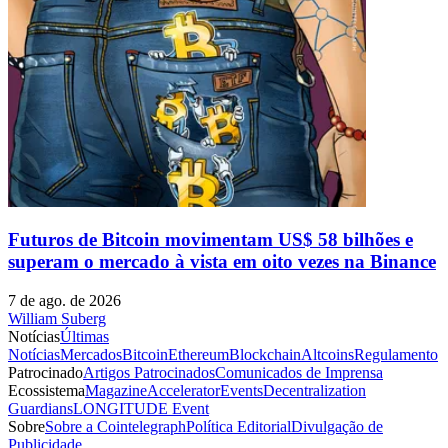
Futuros de Bitcoin movimentam US$ 58 bilhões e
superam o mercado à vista em oito vezes na Binance
7 de ago. de 2026
William Suberg
Notícias
Últimas
Notícias
Mercados
Bitcoin
Ethereum
Blockchain
Altcoins
Regulamento
Patrocinado
Artigos Patrocinados
Comunicados de Imprensa
Ecossistema
Magazine
Accelerator
Events
Decentralization
Guardians
LONGITUDE Event
Sobre
Sobre a Cointelegraph
Política Editorial
Divulgação de
Publicidade