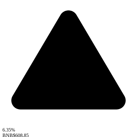
6.35%
BNB
$608.85