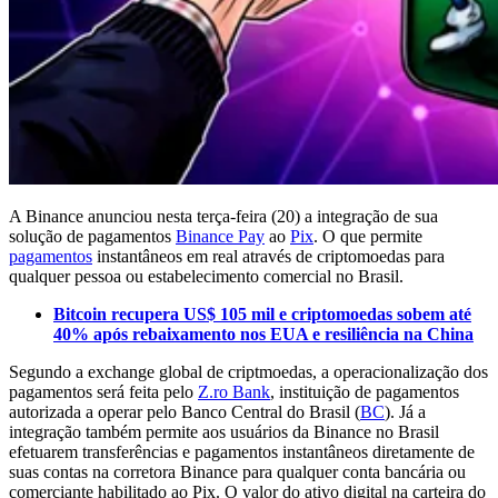
A Binance anunciou nesta terça-feira (20) a integração de sua
solução de pagamentos
Binance Pay
ao
Pix
. O que permite
pagamentos
instantâneos em real através de criptomoedas para
qualquer pessoa ou estabelecimento comercial no Brasil.
Bitcoin recupera US$ 105 mil e criptomoedas sobem até
40% após rebaixamento nos EUA e resiliência na China
Segundo a exchange global de criptmoedas, a operacionalização dos
pagamentos será feita pelo
Z.ro Bank
, instituição de pagamentos
autorizada a operar pelo Banco Central do Brasil (
BC
). Já a
integração também permite aos usuários da Binance no Brasil
efetuarem transferências e pagamentos instantâneos diretamente de
suas contas na corretora Binance para qualquer conta bancária ou
comerciante habilitado ao Pix. O valor do ativo digital na carteira do