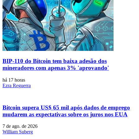
BIP-110 do Bitcoin tem baixa adesão dos
mineradores com apenas 3% 'aprovando'
há 17 horas
Ezra Reguerra
Bitcoin supera US$ 65 mil após dados de emprego
mudarem as expectativas sobre os juros nos EUA
7 de ago. de 2026
William Suberg