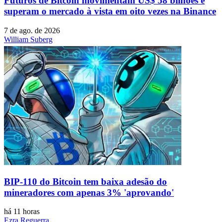
Futuros de Bitcoin movimentam US$ 58 bilhões e
superam o mercado à vista em oito vezes na Binance
7 de ago. de 2026
William Suberg
BIP-110 do Bitcoin tem baixa adesão do
mineradores com apenas 3% 'aprovando'
há 11 horas
Ezra Reguerra