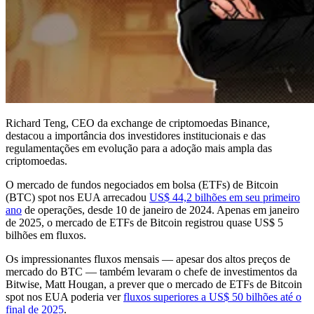
Richard Teng, CEO da exchange de criptomoedas Binance,
destacou a importância dos investidores institucionais e das
regulamentações em evolução para a adoção mais ampla das
criptomoedas.
O mercado de fundos negociados em bolsa (ETFs) de Bitcoin
(BTC) spot nos EUA arrecadou
US$ 44,2 bilhões em seu primeiro
ano
de operações, desde 10 de janeiro de 2024. Apenas em janeiro
de 2025, o mercado de ETFs de Bitcoin registrou quase US$ 5
bilhões em fluxos.
Os impressionantes fluxos mensais — apesar dos altos preços de
mercado do BTC — também levaram o chefe de investimentos da
Bitwise, Matt Hougan, a prever que o mercado de ETFs de Bitcoin
spot nos EUA poderia ver
fluxos superiores a US$ 50 bilhões até o
final de 2025
.