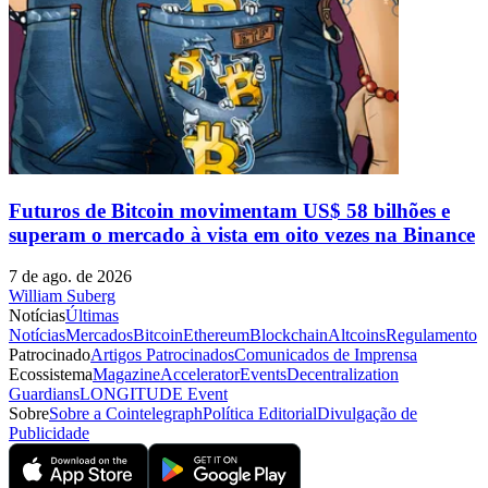
Futuros de Bitcoin movimentam US$ 58 bilhões e
superam o mercado à vista em oito vezes na Binance
7 de ago. de 2026
William Suberg
Notícias
Últimas
Notícias
Mercados
Bitcoin
Ethereum
Blockchain
Altcoins
Regulamento
Patrocinado
Artigos Patrocinados
Comunicados de Imprensa
Ecossistema
Magazine
Accelerator
Events
Decentralization
Guardians
LONGITUDE Event
Sobre
Sobre a Cointelegraph
Política Editorial
Divulgação de
Publicidade