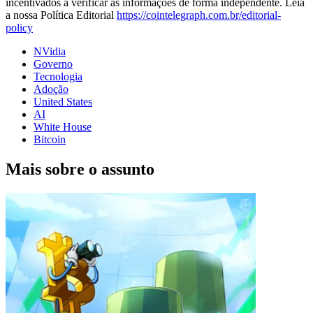
incentivados a verificar as informações de forma independente. Leia
a nossa Política Editorial
https://cointelegraph.com.br/editorial-
policy
NVidia
Governo
Tecnologia
Adoção
United States
AI
White House
Bitcoin
Mais sobre o assunto