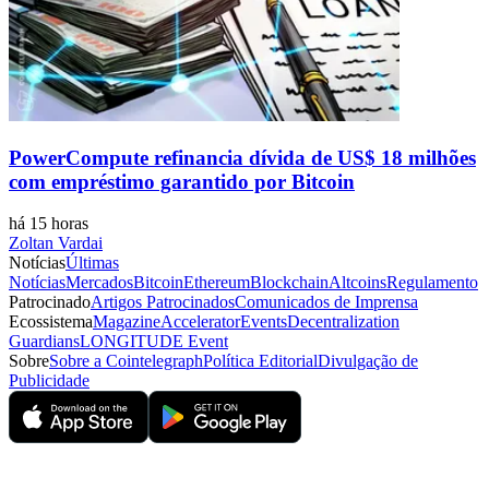
PowerCompute refinancia dívida de US$ 18 milhões
com empréstimo garantido por Bitcoin
há 15 horas
Zoltan Vardai
Notícias
Últimas
Notícias
Mercados
Bitcoin
Ethereum
Blockchain
Altcoins
Regulamento
Patrocinado
Artigos Patrocinados
Comunicados de Imprensa
Ecossistema
Magazine
Accelerator
Events
Decentralization
Guardians
LONGITUDE Event
Sobre
Sobre a Cointelegraph
Política Editorial
Divulgação de
Publicidade