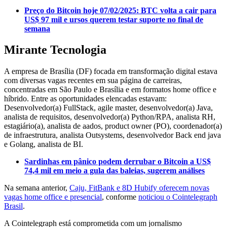
Preço do Bitcoin hoje 07/02/2025: BTC volta a cair para
US$ 97 mil e ursos querem testar suporte no final de
semana
Mirante Tecnologia
A empresa de Brasília (DF) focada em transformação digital estava
com diversas vagas recentes em sua página de carreiras,
concentradas em São Paulo e Brasília e em formatos home office e
híbrido. Entre as oportunidades elencadas estavam:
Desenvolvedor(a) FullStack, agile master, desenvolvedor(a) Java,
analista de requisitos, desenvolvedor(a) Python/RPA, analista RH,
estagiário(a), analista de aados, product owner (PO), coordenador(a)
de infraestrutura, analista Outsystems, desenvolvedor Back end java
e Golang, analista de BI.
Sardinhas em pânico podem derrubar o Bitcoin a US$
74,4 mil em meio a gula das baleias, sugerem análises
Na semana anterior,
Caju, FitBank e 8D Hubify oferecem novas
vagas home office e presencial
, conforme
noticiou o Cointelegraph
Brasil
.
A Cointelegraph está comprometida com um jornalismo