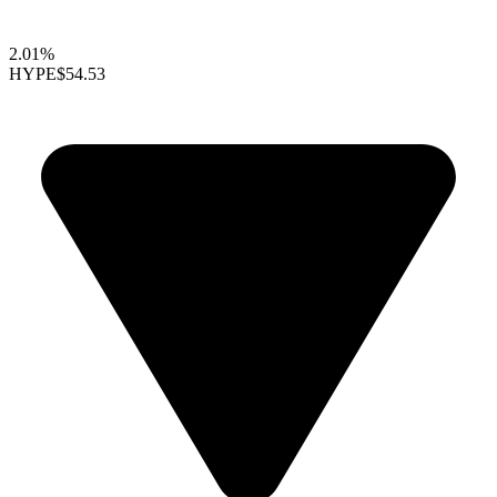
2.01%
HYPE
$54.53