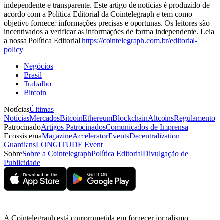
independente e transparente. Este artigo de notícias é produzido de
acordo com a Política Editorial da Cointelegraph e tem como
objetivo fornecer informações precisas e oportunas. Os leitores são
incentivados a verificar as informações de forma independente. Leia
a nossa Política Editorial
https://cointelegraph.com.br/editorial-
policy
Negócios
Brasil
Trabalho
Bitcoin
Notícias
Últimas
Notícias
Mercados
Bitcoin
Ethereum
Blockchain
Altcoins
Regulamento
Patrocinado
Artigos Patrocinados
Comunicados de Imprensa
Ecossistema
Magazine
Accelerator
Events
Decentralization
Guardians
LONGITUDE Event
Sobre
Sobre a Cointelegraph
Política Editorial
Divulgação de
Publicidade
A Cointelegraph está comprometida em fornecer jornalismo