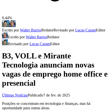
0.44%
Escrito por
Walter Barros
Redator
Revisado por
Lucas Caram
Editor
Escrito por
Walter Barros
Redator
Revisado por
Lucas Caram
Editor
B3, VOLL e Mirante
Tecnologia anunciam novas
vagas de emprego home office e
presencial
Últimas Notícias
Publicado
7 de fev. de 2025
Posições se concentram em tecnologia e finanças, mas há
oportunidade para outras áreas.