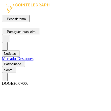
Ecossistema
Português brasileiro
Notícias
Mercados
Destaques
Patrocinado
Sobre
DOGE
$0.07006