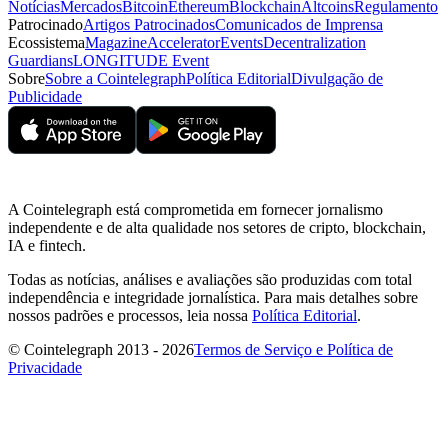
Notícias
Mercados
Bitcoin
Ethereum
Blockchain
Altcoins
Regulamento
Patrocinado
Artigos Patrocinados
Comunicados de Imprensa
Ecossistema
Magazine
Accelerator
Events
Decentralization
Guardians
LONGITUDE Event
Sobre
Sobre a Cointelegraph
Política Editorial
Divulgação de
Publicidade
A Cointelegraph está comprometida em fornecer jornalismo
independente e de alta qualidade nos setores de cripto, blockchain,
IA e fintech.
Todas as notícias, análises e avaliações são produzidas com total
independência e integridade jornalística. Para mais detalhes sobre
nossos padrões e processos, leia nossa
Política Editorial
.
© Cointelegraph 2013 - 2026
Termos de Serviço e Política de
Privacidade