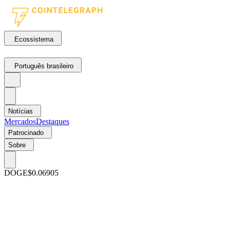
Ecossistema
Português brasileiro
Notícias
Mercados
Destaques
Patrocinado
Sobre
DOGE
$0.06905