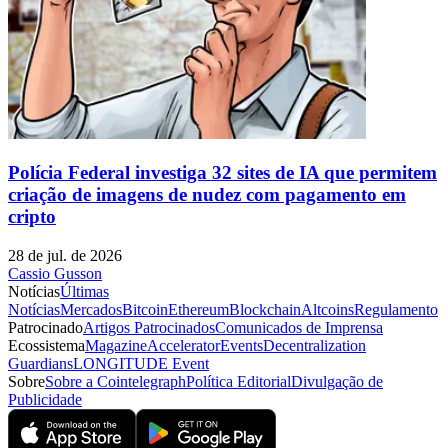
Polícia Federal investiga 32 sites de IA que permitem
criação de imagens de nudez com pagamento em
cripto
28 de jul. de 2026
Cassio Gusson
Notícias
Últimas
Notícias
Mercados
Bitcoin
Ethereum
Blockchain
Altcoins
Regulamento
Patrocinado
Artigos Patrocinados
Comunicados de Imprensa
Ecossistema
Magazine
Accelerator
Events
Decentralization
Guardians
LONGITUDE Event
Sobre
Sobre a Cointelegraph
Política Editorial
Divulgação de
Publicidade