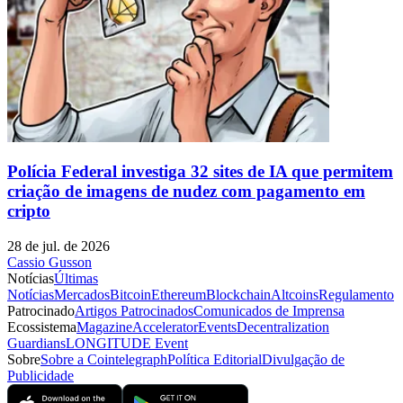
Polícia Federal investiga 32 sites de IA que permitem
criação de imagens de nudez com pagamento em
cripto
28 de jul. de 2026
Cassio Gusson
Notícias
Últimas
Notícias
Mercados
Bitcoin
Ethereum
Blockchain
Altcoins
Regulamento
Patrocinado
Artigos Patrocinados
Comunicados de Imprensa
Ecossistema
Magazine
Accelerator
Events
Decentralization
Guardians
LONGITUDE Event
Sobre
Sobre a Cointelegraph
Política Editorial
Divulgação de
Publicidade