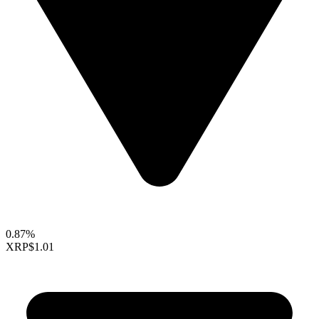
0.87%
XRP
$1.01