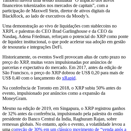
Também haverá uma sessão intitulada “O impacto dos ativos
financeiros tokenizados nos mercados de capitais”, com a
participação de Maxwell Stein, diretor de ativos digitais da
BlackRock, ao lado de executivos da Moody’s.
Uma demonstração ao vivo de liquidações com stablecoins no
XRPL e palestras do CEO Brad Garlinghouse e da CEO da
Nasdaq, Adena Friedman, reforçam o potencial do XRP como ponte
de liquidez institucional, o que pode acelerar sua adoção em gestão
de tesouraria e integrações DeFi.
Historicamente, os eventos Swell provocam altas de curto prazo no
preço do XRP, muitas vezes impulsionadas por anúncios de
parcerias e expectativa do mercado. Em 2017, antes da edição de
São Francisco, o preço do XRP dobrou de US$ 0,20 para mais de
US$ 0,40 com o lançamento do
xRapid
.
Na conferência de Toronto em 2018, o XRP subiu 50% antes do
evento, impulsionado por anúncios como a expansão da
MoneyGram.
Mesmo na edição de 2019, em Singapura, o XRP registrou ganhos
de 32% antes da conferência, impulsionado pela palestra do então
presidente do Banco Central da Índia, Raghuram Rajan, sobre
remessas globais. No entanto, após o evento, a volatilidade levou a
uma c
orreção de 30% em um clássico movimento de “venda após a