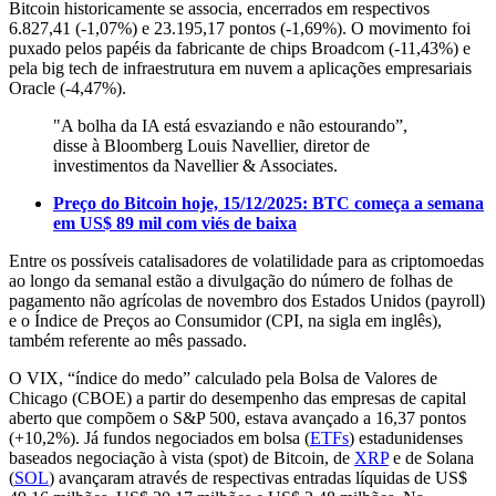
Bitcoin historicamente se associa, encerrados em respectivos
6.827,41 (-1,07%) e 23.195,17 pontos (-1,69%). O movimento foi
puxado pelos papéis da fabricante de chips Broadcom (-11,43%) e
pela big tech de infraestrutura em nuvem a aplicações empresariais
Oracle (-4,47%).
"A bolha da IA está esvaziando e não estourando”,
disse à Bloomberg Louis Navellier, diretor de
investimentos da Navellier & Associates.
Preço do Bitcoin hoje, 15/12/2025: BTC começa a semana
em US$ 89 mil com viés de baixa
Entre os possíveis catalisadores de volatilidade para as criptomoedas
ao longo da semanal estão a divulgação do número de folhas de
pagamento não agrícolas de novembro dos Estados Unidos (payroll)
e o Índice de Preços ao Consumidor (CPI, na sigla em inglês),
também referente ao mês passado.
O VIX, “índice do medo” calculado pela Bolsa de Valores de
Chicago (CBOE) a partir do desempenho das empresas de capital
aberto que compõem o S&P 500, estava avançado a 16,37 pontos
(+10,2%). Já fundos negociados em bolsa (
ETFs
) estadunidenses
baseados negociação à vista (spot) de Bitcoin, de
XRP
e de Solana
(
SOL
) avançaram através de respectivas entradas líquidas de US$