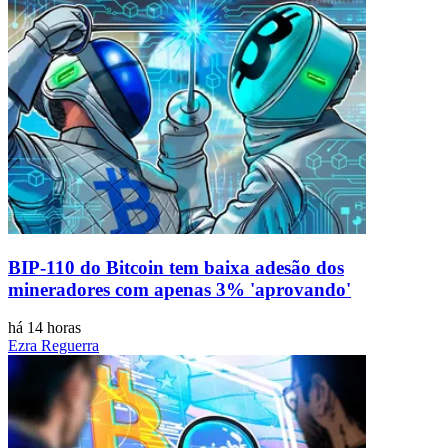
BIP-110 do Bitcoin tem baixa adesão dos
mineradores com apenas 3% 'aprovando'
há 14 horas
Ezra Reguerra