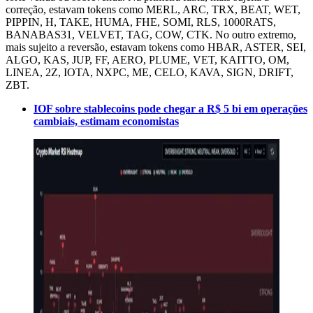
correção, estavam tokens como MERL, ARC, TRX, BEAT, WET,
PIPPIN, H, TAKE, HUMA, FHE, SOMI, RLS, 1000RATS,
BANABAS31, VELVET, TAG, COW, CTK. No outro extremo,
mais sujeito a reversão, estavam tokens como HBAR, ASTER, SEI,
ALGO, KAS, JUP, FF, AERO, PLUME, VET, KAITTO, OM,
LINEA, 2Z, IOTA, NXPC, ME, CELO, KAVA, SIGN, DRIFT,
ZBT.
IOF sobre stablecoins pode chegar a R$ 5 bi em operações
cambiais, estimam economistas