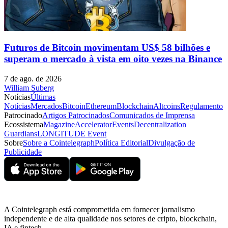
Futuros de Bitcoin movimentam US$ 58 bilhões e
superam o mercado à vista em oito vezes na Binance
7 de ago. de 2026
William Suberg
Notícias
Últimas
Notícias
Mercados
Bitcoin
Ethereum
Blockchain
Altcoins
Regulamento
Patrocinado
Artigos Patrocinados
Comunicados de Imprensa
Ecossistema
Magazine
Accelerator
Events
Decentralization
Guardians
LONGITUDE Event
Sobre
Sobre a Cointelegraph
Política Editorial
Divulgação de
Publicidade
A Cointelegraph está comprometida em fornecer jornalismo
independente e de alta qualidade nos setores de cripto, blockchain,
IA e fintech.