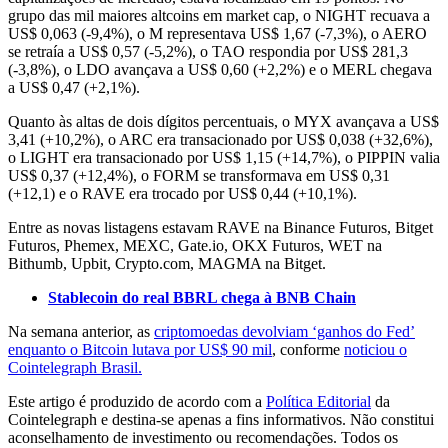
grupo das mil maiores altcoins em market cap, o NIGHT recuava a
US$ 0,063 (-9,4%), o M representava US$ 1,67 (-7,3%), o AERO
se retraía a US$ 0,57 (-5,2%), o TAO respondia por US$ 281,3
(-3,8%), o LDO avançava a US$ 0,60 (+2,2%) e o MERL chegava
a US$ 0,47 (+2,1%).
Quanto às altas de dois dígitos percentuais, o MYX avançava a US$
3,41 (+10,2%), o ARC era transacionado por US$ 0,038 (+32,6%),
o LIGHT era transacionado por US$ 1,15 (+14,7%), o PIPPIN valia
US$ 0,37 (+12,4%), o FORM se transformava em US$ 0,31
(+12,1) e o RAVE era trocado por US$ 0,44 (+10,1%).
Entre as novas listagens estavam RAVE na Binance Futuros, Bitget
Futuros, Phemex, MEXC, Gate.io, OKX Futuros, WET na
Bithumb, Upbit, Crypto.com, MAGMA na Bitget.
Stablecoin do real BBRL chega à BNB Chain
Na semana anterior, as
criptomoedas devolviam ‘ganhos do Fed’
enquanto o Bitcoin lutava por US$ 90 mil
, conforme
noticiou o
Cointelegraph Brasil.
Este artigo é produzido de acordo com a
Política Editorial
da
Cointelegraph e destina-se apenas a fins informativos. Não constitui
aconselhamento de investimento ou recomendações. Todos os