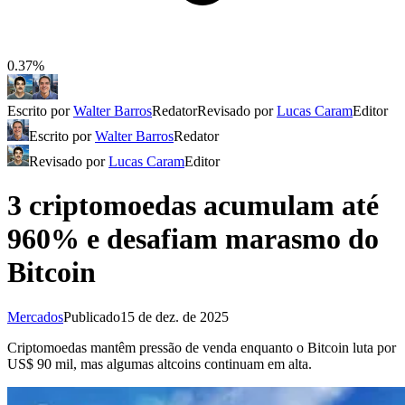
0.37%
Escrito por
Walter Barros
Redator
Revisado por
Lucas Caram
Editor
Escrito por
Walter Barros
Redator
Revisado por
Lucas Caram
Editor
3 criptomoedas acumulam até
960% e desafiam marasmo do
Bitcoin
Mercados
Publicado
15 de dez. de 2025
Criptomoedas mantêm pressão de venda enquanto o Bitcoin luta por
US$ 90 mil, mas algumas altcoins continuam em alta.