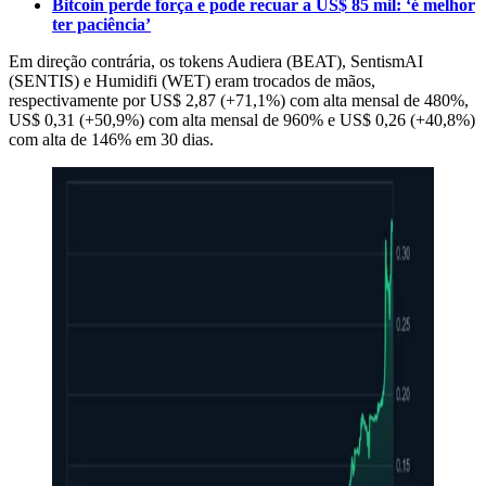
Bitcoin perde força e pode recuar a US$ 85 mil: ‘é melhor
ter paciência’
Em direção contrária, os tokens Audiera (BEAT), SentismAI
(SENTIS) e Humidifi (WET) eram trocados de mãos,
respectivamente por US$ 2,87 (+71,1%) com alta mensal de 480%,
US$ 0,31 (+50,9%) com alta mensal de 960% e US$ 0,26 (+40,8%)
com alta de 146% em 30 dias.