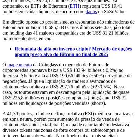
49,16 milhões, US$ 20,17 milhões e US$ 2,48 milhões. Na
contramão, os ETFs de Ethereum (
ETH
) registram US$ 19,41
milhões em saídas líquidas, de acordo com
dados
da SoSoValue.
Em direção oposta ao pessimismo, as tesourarias não mineradoras de
Bitcoin acumularam 10.685,5 BTC nos últimos sete dias, já o total
em holding das 41 maiores companhias era de US$ 81,21 bilhões,
no momento desta edição.
Retomada da alta ou inverno cripto? Mercado de opções
aponta preço-alvo do Bitcoin no final de 2025
O
mapeamento
da Coinglass do mercado de Futuros de
criptomoedas apontava baixa a US$ 133,94 bilhões (-0,2%) no
Interesse Aberto e alta a US$ 190,66 bilhões (+50%) no volume de
negociações. Já que a liquidação de traders alavancados de
criptomoedas orbitava a US$ 297,76 milhões (+239,5%). Nesse
caso, os touros estavam em desvantagem pela liquidação de quase
US$ 225,8 milhões em posições compradas (longs) ante US$ 72
milhões em liquidações de posições vendidas (shorts).
A 41,39 pontos, o índice de força relativa (RSI) médio se localizava
em zona neutra, porém com aumento da pressão de venda de
criptomoedas ante sexta-feira. O mapa de calor também destacava
diversos tokens nas zonas de forte compra ou sobrecompra e de
forte venda ou sobrevenda. Na primeira faixa, mais sujeita à