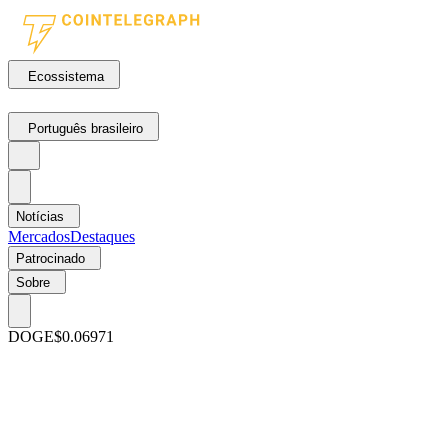
Ecossistema
Português brasileiro
Notícias
Mercados
Destaques
Patrocinado
Sobre
DOGE
$0.06971