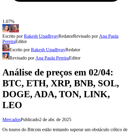
1.07%
Escrito por
Rakesh Upadhyay
Redator
Revisado por
Ana Paula
Pereira
Editor
Escrito por
Rakesh Upadhyay
Redator
Revisado por
Ana Paula Pereira
Editor
Análise de preços em 02/04:
BTC, ETH, XRP, BNB, SOL,
DOGE, ADA, TON, LINK,
LEO
Mercados
Publicado
2 de abr. de 2025
Os touros do Bitcoin estão tentando superar um obstáculo crítico de