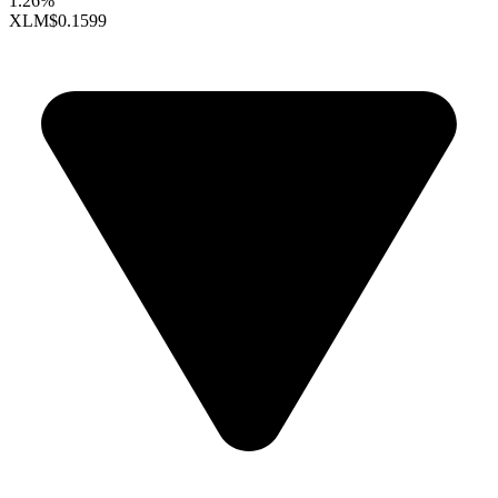
1.26%
XLM
$0.1599