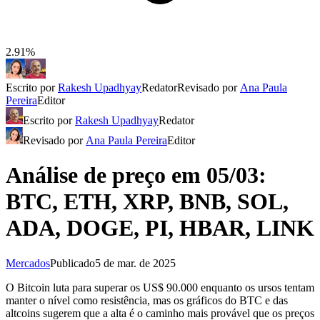
2.91%
Escrito por
Rakesh Upadhyay
Redator
Revisado por
Ana Paula
Pereira
Editor
Escrito por
Rakesh Upadhyay
Redator
Revisado por
Ana Paula Pereira
Editor
Análise de preço em 05/03:
BTC, ETH, XRP, BNB, SOL,
ADA, DOGE, PI, HBAR, LINK
Mercados
Publicado
5 de mar. de 2025
O Bitcoin luta para superar os US$ 90.000 enquanto os ursos tentam
manter o nível como resistência, mas os gráficos do BTC e das
altcoins sugerem que a alta é o caminho mais provável que os preços