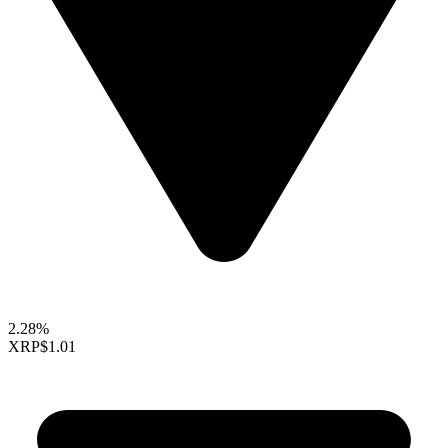
2.28%
XRP
$1.01