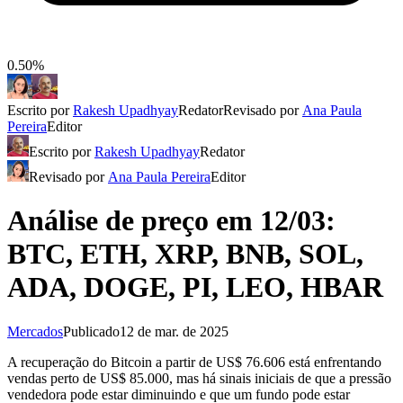
0.50%
Escrito por
Rakesh Upadhyay
Redator
Revisado por
Ana Paula
Pereira
Editor
Escrito por
Rakesh Upadhyay
Redator
Revisado por
Ana Paula Pereira
Editor
Análise de preço em 12/03:
BTC, ETH, XRP, BNB, SOL,
ADA, DOGE, PI, LEO, HBAR
Mercados
Publicado
12 de mar. de 2025
A recuperação do Bitcoin a partir de US$ 76.606 está enfrentando
vendas perto de US$ 85.000, mas há sinais iniciais de que a pressão
vendedora pode estar diminuindo e que um fundo pode estar