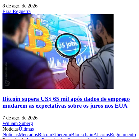
8 de ago. de 2026
Ezra Reguerra
Bitcoin supera US$ 65 mil após dados de emprego
mudarem as expectativas sobre os juros nos EUA
7 de ago. de 2026
William Suberg
Notícias
Últimas
Notícias
Mercados
Bitcoin
Ethereum
Blockchain
Altcoins
Regulamento