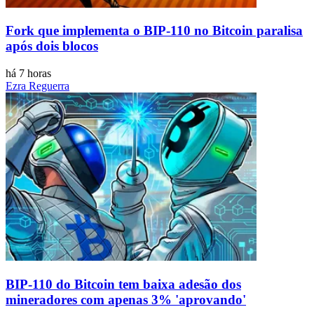
Fork que implementa o BIP-110 no Bitcoin paralisa
após dois blocos
há 7 horas
Ezra Reguerra
BIP-110 do Bitcoin tem baixa adesão dos
mineradores com apenas 3% 'aprovando'