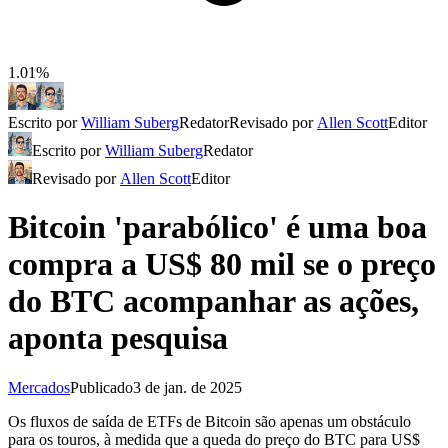
1.01%
Escrito por
William Suberg
Redator
Revisado por
Allen Scott
Editor
Escrito por
William Suberg
Redator
Revisado por
Allen Scott
Editor
Bitcoin 'parabólico' é uma boa
compra a US$ 80 mil se o preço
do BTC acompanhar as ações,
aponta pesquisa
Mercados
Publicado
3 de jan. de 2025
Os fluxos de saída de ETFs de Bitcoin são apenas um obstáculo
para os touros, à medida que a queda do preço do BTC para US$