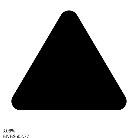
3.08%
BNB
$602.77