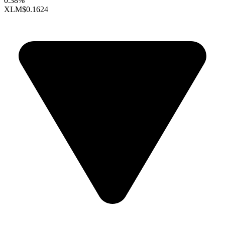
0.38%
XLM
$0.1624