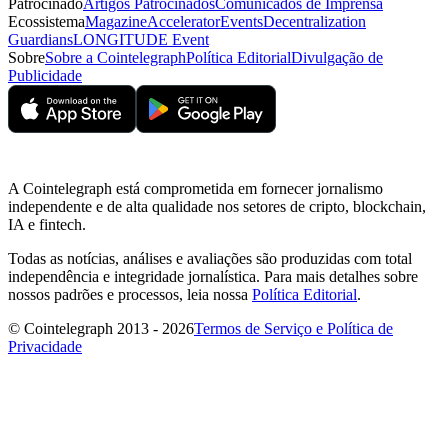
Patrocinado
Artigos Patrocinados
Comunicados de Imprensa
Ecossistema
Magazine
Accelerator
Events
Decentralization
Guardians
LONGITUDE Event
Sobre
Sobre a Cointelegraph
Política Editorial
Divulgação de
Publicidade
A Cointelegraph está comprometida em fornecer jornalismo
independente e de alta qualidade nos setores de cripto, blockchain,
IA e fintech.
Todas as notícias, análises e avaliações são produzidas com total
independência e integridade jornalística. Para mais detalhes sobre
nossos padrões e processos, leia nossa
Política Editorial
.
© Cointelegraph 2013 - 2026
Termos de Serviço e Política de
Privacidade