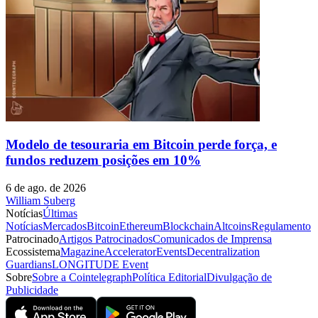
Modelo de tesouraria em Bitcoin perde força, e
fundos reduzem posições em 10%
6 de ago. de 2026
William Suberg
Notícias
Últimas
Notícias
Mercados
Bitcoin
Ethereum
Blockchain
Altcoins
Regulamento
Patrocinado
Artigos Patrocinados
Comunicados de Imprensa
Ecossistema
Magazine
Accelerator
Events
Decentralization
Guardians
LONGITUDE Event
Sobre
Sobre a Cointelegraph
Política Editorial
Divulgação de
Publicidade