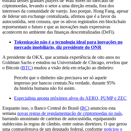
entrada desses grandes players de Wall Street no mercado de
criptomoedas, levando o setor a uma direção errada, fora dos
interesses da comunidade de varejo. Isso porque, Hong Fang, apesar
de liderar um exchange centralizada, afirmou que é a favor da
autocustódia, sem censura, que os ativos registrados em blockchain
reporesentam o futuro e que as inovações mais expressivas
acontecem no ambiente das finanças descentralizadas (DeFi).
Tokenização não é a tecnologia ideal para inovações no
mercado imobiliário, diz presidente do ONR
A presidente da OKX, que acumula experiência de oito anos no
Goldman Sachs e estudou na Universidade de Chicago, revelou que
o Bitcoin (
BTC
) mudou a visão dela em relação ao dinheiro:
Percebi que o dinheiro não precisava ser só aquele
impresso por bancos centrais.Na verdade, durante 95%
da história humana não foi assim.
Especialista aponta próximos alvos do AERO, PUMP e ZEC
Enquanto isso, o Banco Central do Brasil (
BC
) anunciou esta
semana
novas regras de regulamentação de criptomoedas no país
,
barrando anonimato de carteiras de autocustódia, equiparando
stablecoins às regras de câmbio, entre outras diretrizes. O que gerou
uma contraofensiva de um deputado federal, conforme
noticiou o