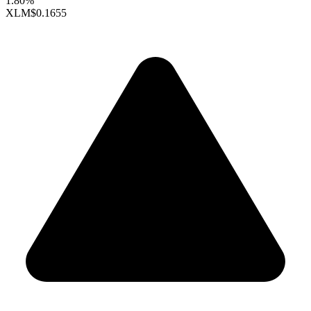
1.80%
XLM
$0.1655