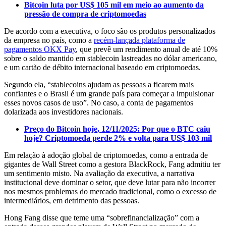
Bitcoin luta por US$ 105 mil em meio ao aumento da
pressão de compra de criptomoedas
De acordo com a executiva, o foco são os produtos personalizados
da empresa no país, como a
recém-lançada plataforma de
pagamentos OKX Pay
, que prevê um rendimento anual de até 10%
sobre o saldo mantido em stablecoin lastreadas no dólar americano,
e um cartão de débito internacional baseado em criptomoedas.
Segundo ela, “stablecoins ajudam as pessoas a ficarem mais
confiantes e o Brasil é um grande país para começar a impulsionar
esses novos casos de uso”. No caso, a conta de pagamentos
dolarizada aos investidores nacionais.
Preço do Bitcoin hoje, 12/11/2025: Por que o BTC caiu
hoje? Criptomoeda perde 2% e volta para US$ 103 mil
Em relação à adoção global de criptomoedas, como a entrada de
gigantes de Wall Street como a gestora BlackRock, Fang admitiu ter
um sentimento misto. Na avaliação da executiva, a narrativa
institucional deve dominar o setor, que deve lutar para não incorrer
nos mesmos problemas do mercado tradicional, como o excesso de
intermediários, em detrimento das pessoas.
Hong Fang disse que teme uma “sobrefinancialização” com a