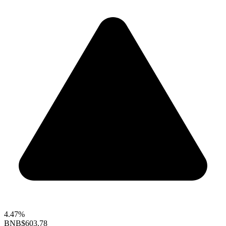
4.47%
BNB
$603.78