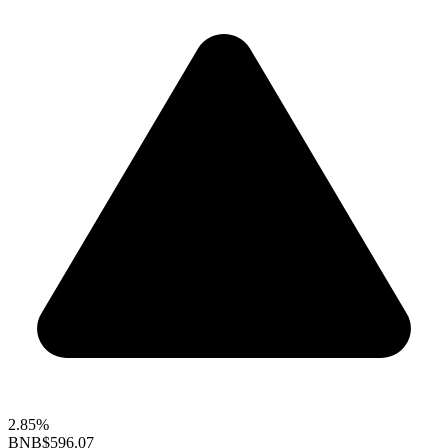
2.85%
BNB
$596.07