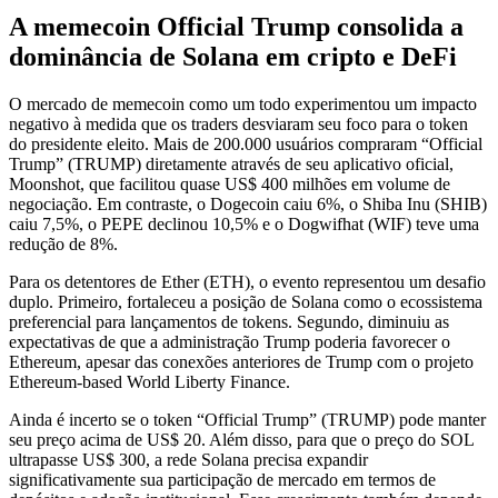
A memecoin Official Trump consolida a
dominância de Solana em cripto e DeFi
O mercado de memecoin como um todo experimentou um impacto
negativo à medida que os traders desviaram seu foco para o token
do presidente eleito. Mais de 200.000 usuários compraram “Official
Trump” (TRUMP) diretamente através de seu aplicativo oficial,
Moonshot, que facilitou quase US$ 400 milhões em volume de
negociação. Em contraste, o Dogecoin caiu 6%, o Shiba Inu (SHIB)
caiu 7,5%, o PEPE declinou 10,5% e o Dogwifhat (WIF) teve uma
redução de 8%.
Para os detentores de Ether (ETH), o evento representou um desafio
duplo. Primeiro, fortaleceu a posição de Solana como o ecossistema
preferencial para lançamentos de tokens. Segundo, diminuiu as
expectativas de que a administração Trump poderia favorecer o
Ethereum, apesar das conexões anteriores de Trump com o projeto
Ethereum-based World Liberty Finance.
Ainda é incerto se o token “Official Trump” (TRUMP) pode manter
seu preço acima de US$ 20. Além disso, para que o preço do SOL
ultrapasse US$ 300, a rede Solana precisa expandir
significativamente sua participação de mercado em termos de