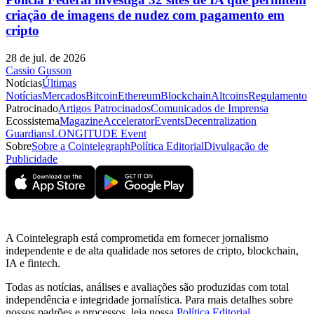
criação de imagens de nudez com pagamento em
cripto
28 de jul. de 2026
Cassio Gusson
Notícias
Últimas
Notícias
Mercados
Bitcoin
Ethereum
Blockchain
Altcoins
Regulamento
Patrocinado
Artigos Patrocinados
Comunicados de Imprensa
Ecossistema
Magazine
Accelerator
Events
Decentralization
Guardians
LONGITUDE Event
Sobre
Sobre a Cointelegraph
Política Editorial
Divulgação de
Publicidade
A Cointelegraph está comprometida em fornecer jornalismo
independente e de alta qualidade nos setores de cripto, blockchain,
IA e fintech.
Todas as notícias, análises e avaliações são produzidas com total
independência e integridade jornalística. Para mais detalhes sobre
nossos padrões e processos, leia nossa
Política Editorial
.