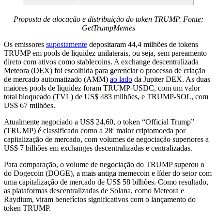
Proposta de alocação e distribuição do token TRUMP. Fonte:
GetTrumpMemes
Os emissores
supostamente
depositaram 44,4 milhões de tokens
TRUMP em pools de liquidez unilaterais, ou seja, sem pareamento
direto com ativos como stablecoins. A exchange descentralizada
Meteora (DEX) foi escolhida para gerenciar o processo de criação
de mercado automatizado (AMM)
ao lado
da Jupiter DEX. As duas
maiores pools de liquidez foram TRUMP-USDC, com um valor
total bloqueado (TVL) de US$ 483 milhões, e TRUMP-SOL, com
US$ 67 milhões.
Atualmente negociado a US$ 24,60, o token “Official Trump”
(TRUMP) é classificado como a 28ª maior criptomoeda por
capitalização de mercado, com volumes de negociação superiores a
US$ 7 bilhões em exchanges descentralizadas e centralizadas.
Para comparação, o volume de negociação do TRUMP superou o
do Dogecoin (DOGE), a mais antiga memecoin e líder do setor com
uma capitalização de mercado de US$ 58 bilhões. Como resultado,
as plataformas descentralizadas de Solana, como Meteora e
Raydium, viram benefícios significativos com o lançamento do
token TRUMP.