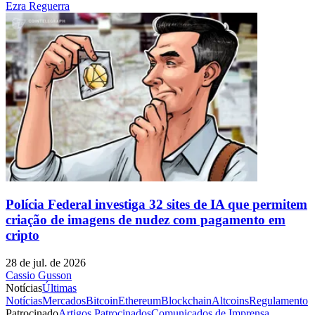
Ezra Reguerra
Polícia Federal investiga 32 sites de IA que permitem
criação de imagens de nudez com pagamento em
cripto
28 de jul. de 2026
Cassio Gusson
Notícias
Últimas
Notícias
Mercados
Bitcoin
Ethereum
Blockchain
Altcoins
Regulamento
Patrocinado
Artigos Patrocinados
Comunicados de Imprensa