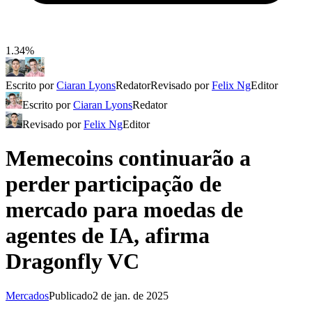
1.34%
Escrito por
Ciaran Lyons
Redator
Revisado por
Felix Ng
Editor
Escrito por
Ciaran Lyons
Redator
Revisado por
Felix Ng
Editor
Memecoins continuarão a
perder participação de
mercado para moedas de
agentes de IA, afirma
Dragonfly VC
Mercados
Publicado
2 de jan. de 2025