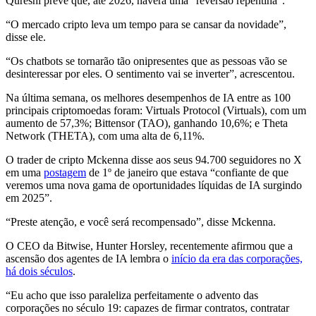
Qureshi prevê que, até 2026, haverá uma “reversão repentina”.
“O mercado cripto leva um tempo para se cansar da novidade”,
disse ele.
“Os chatbots se tornarão tão onipresentes que as pessoas vão se
desinteressar por eles. O sentimento vai se inverter”, acrescentou.
Na última semana, os melhores desempenhos de IA entre as 100
principais criptomoedas foram: Virtuals Protocol (Virtuals), com um
aumento de 57,3%; Bittensor (TAO), ganhando 10,6%; e Theta
Network (THETA), com uma alta de 6,11%.
O trader de cripto Mckenna disse aos seus 94.700 seguidores no X
em uma
postagem
de 1º de janeiro que estava “confiante de que
veremos uma nova gama de oportunidades líquidas de IA surgindo
em 2025”.
“Preste atenção, e você será recompensado”, disse Mckenna.
O CEO da Bitwise, Hunter Horsley, recentemente afirmou que a
ascensão dos agentes de IA lembra o
início da era das corporações,
há dois séculos
.
“Eu acho que isso paraleliza perfeitamente o advento das
corporações no século 19: capazes de firmar contratos, contratar