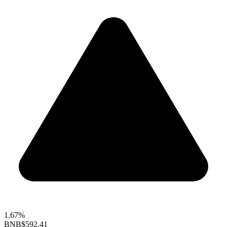
1.67%
BNB
$592.41