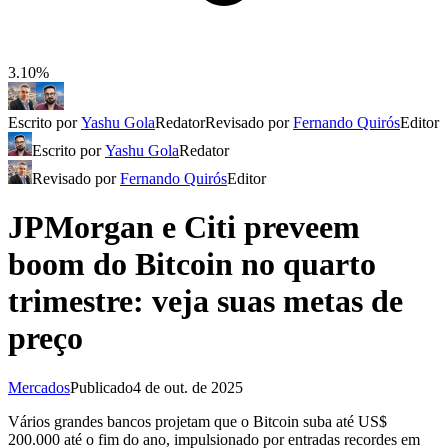
3.10%
Escrito por
Yashu Gola
Redator
Revisado por
Fernando Quirós
Editor
Escrito por
Yashu Gola
Redator
Revisado por
Fernando Quirós
Editor
JPMorgan e Citi preveem
boom do Bitcoin no quarto
trimestre: veja suas metas de
preço
Mercados
Publicado
4 de out. de 2025
Vários grandes bancos projetam que o Bitcoin suba até US$
200.000 até o fim do ano, impulsionado por entradas recordes em