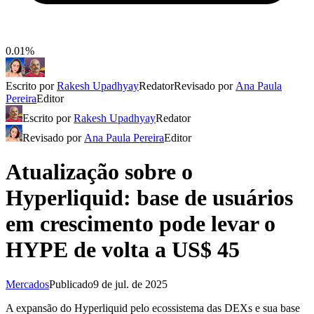
0.01%
Escrito por
Rakesh Upadhyay
Redator
Revisado por
Ana Paula
Pereira
Editor
Escrito por
Rakesh Upadhyay
Redator
Revisado por
Ana Paula Pereira
Editor
Atualização sobre o
Hyperliquid: base de usuários
em crescimento pode levar o
HYPE de volta a US$ 45
Mercados
Publicado
9 de jul. de 2025
A expansão do Hyperliquid pelo ecossistema das DEXs e sua base