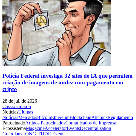
Polícia Federal investiga 32 sites de IA que permitem
criação de imagens de nudez com pagamento em
cripto
28 de jul. de 2026
Cassio Gusson
Notícias
Últimas
Notícias
Mercados
Bitcoin
Ethereum
Blockchain
Altcoins
Regulamento
Patrocinado
Artigos Patrocinados
Comunicados de Imprensa
Ecossistema
Magazine
Accelerator
Events
Decentralization
Guardians
LONGITUDE Event