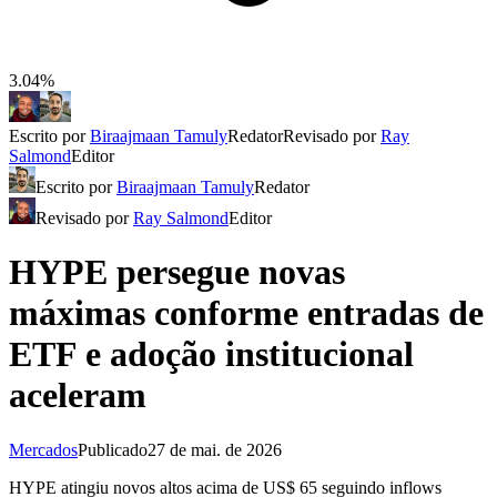
3.04%
Escrito por
Biraajmaan Tamuly
Redator
Revisado por
Ray
Salmond
Editor
Escrito por
Biraajmaan Tamuly
Redator
Revisado por
Ray Salmond
Editor
HYPE persegue novas
máximas conforme entradas de
ETF e adoção institucional
aceleram
Mercados
Publicado
27 de mai. de 2026
HYPE atingiu novos altos acima de US$ 65 seguindo inflows