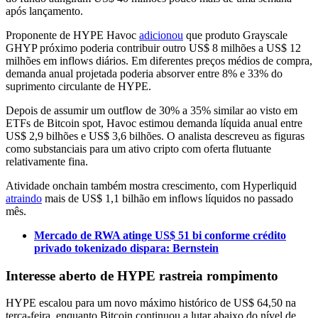
após lançamento.
Proponente de HYPE Havoc
adicionou
que produto Grayscale
GHYP próximo poderia contribuir outro US$ 8 milhões a US$ 12
milhões em inflows diários. Em diferentes preços médios de compra,
demanda anual projetada poderia absorver entre 8% e 33% do
suprimento circulante de HYPE.
Depois de assumir um outflow de 30% a 35% similar ao visto em
ETFs de Bitcoin spot, Havoc estimou demanda líquida anual entre
US$ 2,9 bilhões e US$ 3,6 bilhões. O analista descreveu as figuras
como substanciais para um ativo cripto com oferta flutuante
relativamente fina.
Atividade onchain também mostra crescimento, com Hyperliquid
atraindo
mais de US$ 1,1 bilhão em inflows líquidos no passado
mês.
Mercado de RWA atinge US$ 51 bi conforme crédito
privado tokenizado dispara: Bernstein
Interesse aberto de HYPE rastreia rompimento
HYPE escalou para um novo máximo histórico de US$ 64,50 na
terça-feira, enquanto Bitcoin continuou a lutar abaixo do nível de