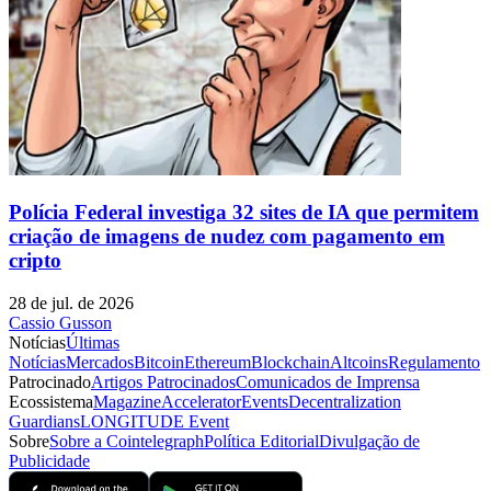
Polícia Federal investiga 32 sites de IA que permitem
criação de imagens de nudez com pagamento em
cripto
28 de jul. de 2026
Cassio Gusson
Notícias
Últimas
Notícias
Mercados
Bitcoin
Ethereum
Blockchain
Altcoins
Regulamento
Patrocinado
Artigos Patrocinados
Comunicados de Imprensa
Ecossistema
Magazine
Accelerator
Events
Decentralization
Guardians
LONGITUDE Event
Sobre
Sobre a Cointelegraph
Política Editorial
Divulgação de
Publicidade