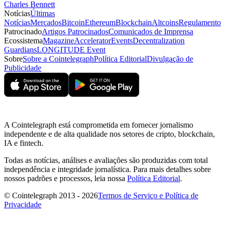
Charles Bennett
Notícias
Últimas
Notícias
Mercados
Bitcoin
Ethereum
Blockchain
Altcoins
Regulamento
Patrocinado
Artigos Patrocinados
Comunicados de Imprensa
Ecossistema
Magazine
Accelerator
Events
Decentralization
Guardians
LONGITUDE Event
Sobre
Sobre a Cointelegraph
Política Editorial
Divulgação de
Publicidade
A Cointelegraph está comprometida em fornecer jornalismo
independente e de alta qualidade nos setores de cripto, blockchain,
IA e fintech.
Todas as notícias, análises e avaliações são produzidas com total
independência e integridade jornalística. Para mais detalhes sobre
nossos padrões e processos, leia nossa
Política Editorial
.
© Cointelegraph 2013 - 2026
Termos de Serviço e Política de
Privacidade