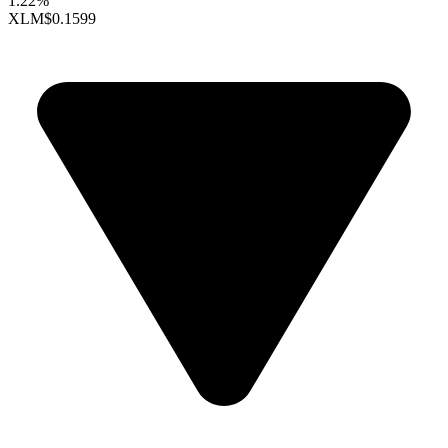
1.22%
XLM
$0.1599