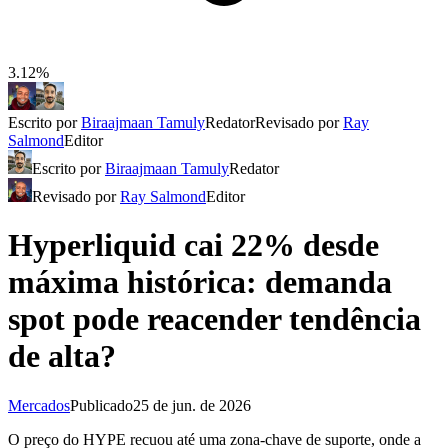
3.12%
Escrito por
Biraajmaan Tamuly
Redator
Revisado por
Ray
Salmond
Editor
Escrito por
Biraajmaan Tamuly
Redator
Revisado por
Ray Salmond
Editor
Hyperliquid cai 22% desde
máxima histórica: demanda
spot pode reacender tendência
de alta?
Mercados
Publicado
25 de jun. de 2026
O preço do HYPE recuou até uma zona-chave de suporte, onde a