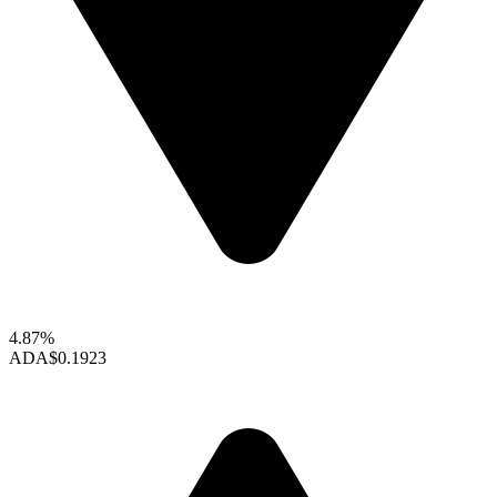
4.87%
ADA
$0.1923