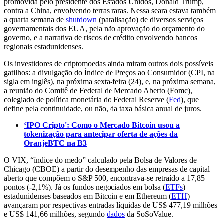
promovida pelo presidente dos Estados Unidos, Donald Trump,
contra a China, envolvendo terras raras. Nessa seara estava também
a quarta semana de
shutdown
(paralisação) de diversos serviços
governamentais dos EUA, pela não aprovação do orçamento do
governo, e a narrativa de riscos de crédito envolvendo bancos
regionais estadunidenses.
Os investidores de criptomoedas ainda miram outros dois possíveis
gatilhos: a divulgação do Índice de Preços ao Consumidor (CPI, na
sigla em inglês), na próxima sexta-feira (24), e, na próxima semana,
a reunião do Comitê de Federal de Mercado Aberto (Fomc),
colegiado de política monetária do Federal Reserve (
Fed
), que
define pela continuidade, ou não, da taxa básica anual de juros.
‘IPO Cripto': Como o Mercado Bitcoin usou a
tokenização para antecipar oferta de ações da
OranjeBTC na B3
O VIX, “índice do medo” calculado pela Bolsa de Valores de
Chicago (CBOE) a partir do desempenho das empresas de capital
aberto que compõem o S&P 500, encontrava-se retraído a 17,85
pontos (-2,1%). Já os fundos negociados em bolsa (
ETFs
)
estadunidenses baseados em Bitcoin e em Ethereum (
ETH
)
avançaram por respectivas entradas líquidas de US$ 477,19 milhões
e US$ 141,66 milhões, segundo
dados
da SoSoValue.