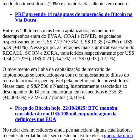
medo dos investidores (29%) e a maioria das altcoins em queda.
PRF apreende 14 máquinas de mineração de Bitcoin na
Via Dutra
Entre os 500 tokens mais bem capitalizados, os melhores
desempenhos eram do EVAA, COAI e RIVER, negociados
respectivamente por US$ 7,77 (+73%), US$ 10,35 (+49%) e US$
6,49 (+41%). Nesse grupo, as retrações mais significativas eram do
RECALL, SOON e ZORA, transferidos respectivamente por US$
0,34 (-17,9%), US$ 0,71 (-14,5%) e US$ 0,093 (-12,2%).
O movimento em linha da capitalização de mercado de
criptomoedas se correlacionava com o comportamento difuso do
mercado acionário, perceptível pela indefinição dos investidores.
Nesse caso, o S&P 500 e Nasdaq, historicamente associados ao
desempenho do Bitcoin, encerraram em respectivos 6.735,35
(+0,0033%) e 22.953,67 pontos (-0,16%).
Preço do Bitcoin hoje, 22/10/2025: BTC mantém
consolidação em US$ 108 mil enquanto aguarda
definições nos EUA
No radar dos investidores ainda permaneciam alguns catalisadores
recentes de volatilidade, sem desfecho. Entre eles a
guerra tarifária