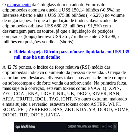
O
mapeamento
da Coinglass do mercado de Futuros de
criptomoedas apontava queda a US$ 150,14 bilhões (-0,5%) no
Interesse Aberto e alta a US$ 375,88 bilhões (+46,2%) no volume
de negociações. Já que a liquidação de traders alavancados de
criptomoedas orbitava US$ 660,22 milhões (+91,5%) com
desvantagem para os touros, já que a liquidação de posições
compradas (longs) beirava US$ 361,7 milhões ante US$ 298,5
milhões em posições vendidas (shorts).
Baleia despeja Bitcoin para não ser liquidada em US$ 135
mil, mas há um detalhe
A 42,79 pontos, o índice de força relativa (RSI) médio das
criptomoedas indicava o aumento da pressão de venda. O mapa de
calor também destacava diversos tokens nas zonas de forte compra
ou sobrecompra e de forte venda ou sobrevenda. Na primeira faixa,
mais sujeita à correção, estavam tokens como EVAA, Q, XPIN,
ZEC, COAI, ENA, LIGHT, NIL, UB, DEGO, RIVER, BAN,
ARIA, TRUTH, IDOL, TAG, ICNT. No outro extremo, majorado
e mais sujeito a reversão, estavam tokens como ASTER, WLFI,
SOON, FET, ZEREBRO, BAS, ZBT, KDA, YB, DOOD, HOME,
DOOD, TUT, DOGS, LINEA.