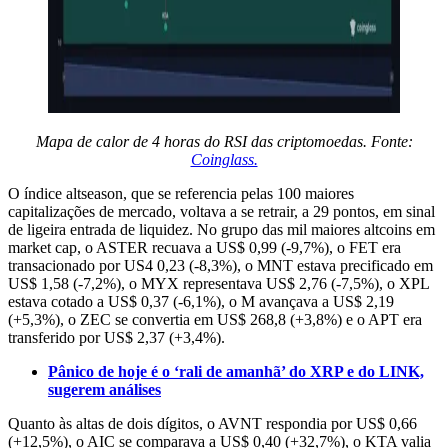
Mapa de calor de 4 horas do RSI das criptomoedas. Fonte:
Coinglass.
O índice altseason, que se referencia pelas 100 maiores
capitalizações de mercado, voltava a se retrair, a 29 pontos, em sinal
de ligeira entrada de liquidez. No grupo das mil maiores altcoins em
market cap, o ASTER recuava a US$ 0,99 (-9,7%), o FET era
transacionado por US4 0,23 (-8,3%), o MNT estava precificado em
US$ 1,58 (-7,2%), o MYX representava US$ 2,76 (-7,5%), o XPL
estava cotado a US$ 0,37 (-6,1%), o M avançava a US$ 2,19
(+5,3%), o ZEC se convertia em US$ 268,8 (+3,8%) e o APT era
transferido por US$ 2,37 (+3,4%).
Pânico de hoje é o ‘rali de amanhã’ do XRP e do LINK,
sugerem análises
Quanto às altas de dois dígitos, o AVNT respondia por US$ 0,66
(+12,5%), o AIC se comparava a US$ 0,40 (+32,7%), o KTA valia