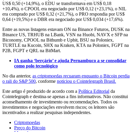
US$ 0,50 (+14,9%), o EDU se transformava em US$ 0,18
+10,4%), o CPOOL era negociado por US$ 0,12 (+23,1%), o NIL
era comprado por US$ 0,32 (+21,7%), o PRO respondia por US$
0,64 (+19,5%) e o DBR era negociado por US$ 0,034 (+17,6%).
Entre as novas listagens estavam ON na Binance Futuros, DUSK na
Binance US, TRHUB na LBank, VSN na Huobi, NAVX e SFP na
Biconomy, CPOOL na Bithumb e Upbit, BSU na Poloniex,
TURTLE na Kucoin, SHX na Kraken, KTA na Poloniex, FGPT na
P2B, FGPT e QRL na BitMart.
IA ganha ‘berçário’ e ajuda Pernambuco a se consolidar
como polo tecnológico
No dia anterior,
as criptomoedas recuaram enquanto o Bitcoin perdia
o rali do S&P 500
, conforme
noticiou o Cointelegraph Brasil.
Este artigo é produzido de acordo com a
Política Editorial
da
Cointelegraph e destina-se apenas a fins informativos. Não constitui
aconselhamento de investimento ou recomendações. Todos os
investimentos e negociações envolvem riscos; os leitores são
incentivados a realizar pesquisas independentes.
Criptomoedas
Preço do Bitcoin