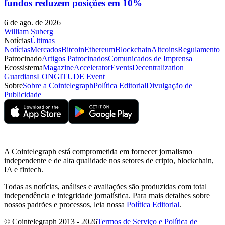
fundos reduzem posições em 10%
6 de ago. de 2026
William Suberg
Notícias
Últimas
Notícias
Mercados
Bitcoin
Ethereum
Blockchain
Altcoins
Regulamento
Patrocinado
Artigos Patrocinados
Comunicados de Imprensa
Ecossistema
Magazine
Accelerator
Events
Decentralization
Guardians
LONGITUDE Event
Sobre
Sobre a Cointelegraph
Política Editorial
Divulgação de
Publicidade
A Cointelegraph está comprometida em fornecer jornalismo
independente e de alta qualidade nos setores de cripto, blockchain,
IA e fintech.
Todas as notícias, análises e avaliações são produzidas com total
independência e integridade jornalística. Para mais detalhes sobre
nossos padrões e processos, leia nossa
Política Editorial
.
© Cointelegraph 2013 - 2026
Termos de Serviço e Política de