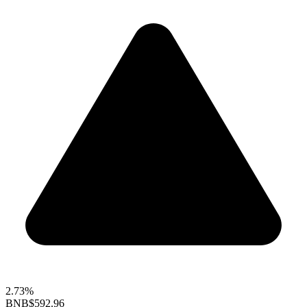
2.73%
BNB
$592.96