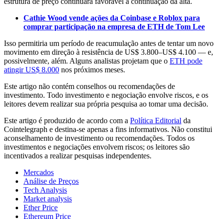
estrutura de preço continuará favorável à continuação da alta.
Cathie Wood vende ações da Coinbase e Roblox para
comprar participação na empresa de ETH de Tom Lee
Isso permitiria um período de reacumulação antes de tentar um novo
movimento em direção à resistência de US$ 3.800–US$ 4.100 — e,
possivelmente, além. Alguns analistas projetam que o
ETH pode
atingir US$ 8.000
nos próximos meses.
Este artigo não contém conselhos ou recomendações de
investimento. Todo investimento e negociação envolve riscos, e os
leitores devem realizar sua própria pesquisa ao tomar uma decisão.
Este artigo é produzido de acordo com a
Política Editorial
da
Cointelegraph e destina-se apenas a fins informativos. Não constitui
aconselhamento de investimento ou recomendações. Todos os
investimentos e negociações envolvem riscos; os leitores são
incentivados a realizar pesquisas independentes.
Mercados
Análise de Preços
Tech Analysis
Market analysis
Ether Price
Ethereum Price