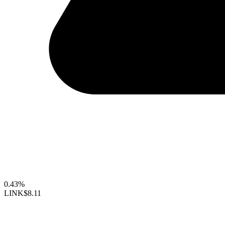
0.43%
LINK
$8.11