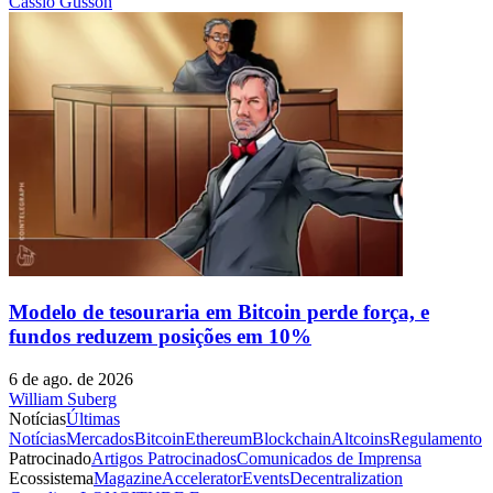
Cassio Gusson
Modelo de tesouraria em Bitcoin perde força, e
fundos reduzem posições em 10%
6 de ago. de 2026
William Suberg
Notícias
Últimas
Notícias
Mercados
Bitcoin
Ethereum
Blockchain
Altcoins
Regulamento
Patrocinado
Artigos Patrocinados
Comunicados de Imprensa
Ecossistema
Magazine
Accelerator
Events
Decentralization