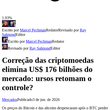
1.93%
Escrito por
Marcel Pechman
Redator
Revisado por
Ray
Salmond
Editor
Escrito por
Marcel Pechman
Redator
Revisado por
Ray Salmond
Editor
Correção das criptomoedas
elimina US$ 176 bilhões do
mercado: ursos retomam o
controle?
Mercados
Publicado
3 de jun. de 2026
Os preços do Bitcoin e das altcoins despencaram após o BTC perder