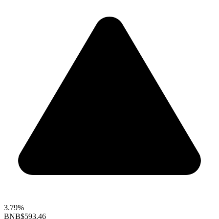
3.79%
BNB
$593.46