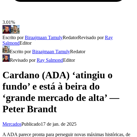
3.01%
Escrito por
Biraajmaan Tamuly
Redator
Revisado por
Ray
Salmond
Editor
Escrito por
Biraajmaan Tamuly
Redator
Revisado por
Ray Salmond
Editor
Cardano (ADA) ‘atingiu o
fundo’ e está à beira do
‘grande mercado de alta’ —
Peter Brandt
Mercados
Publicado
17 de jan. de 2025
A ADA parece pronta para perseguir novas máximas históricas, de