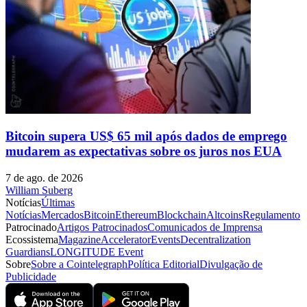
Bitcoin supera US$ 65 mil após dados de emprego
mudarem as expectativas sobre os juros nos EUA
7 de ago. de 2026
William Suberg
Notícias
Últimas
Notícias
Mercados
Bitcoin
Ethereum
Blockchain
Altcoins
Regulamento
Patrocinado
Artigos Patrocinados
Comunicados de Imprensa
Ecossistema
Magazine
Accelerator
Events
Decentralization
Guardians
LONGITUDE Event
Sobre
Sobre a Cointelegraph
Política Editorial
Divulgação de
Publicidade