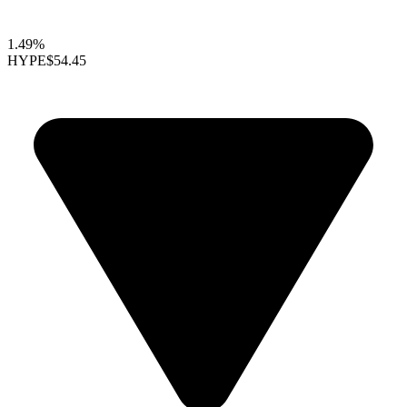
1.49%
HYPE
$54.45