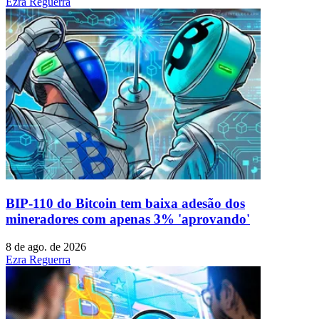
Ezra Reguerra
BIP-110 do Bitcoin tem baixa adesão dos
mineradores com apenas 3% 'aprovando'
8 de ago. de 2026
Ezra Reguerra