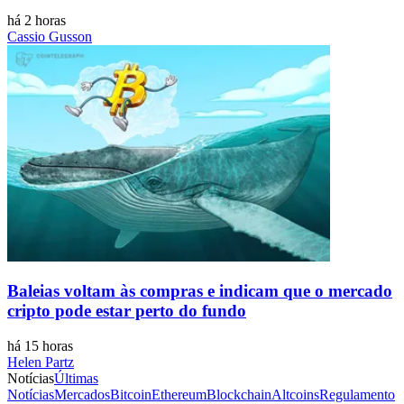
há 2 horas
Cassio Gusson
Baleias voltam às compras e indicam que o mercado
cripto pode estar perto do fundo
há 15 horas
Helen Partz
Notícias
Últimas
Notícias
Mercados
Bitcoin
Ethereum
Blockchain
Altcoins
Regulamento