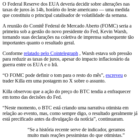
O Federal Reserve dos EUA deveria decidir sobre alterações nas
taxas de juros às 14h, horário do leste americano — uma medida
que constituiu o principal catalisador de volatilidade da semana.
A reunião do Comitê Federal de Mercado Aberto (FOMC) seria a
primeira sob a gestão do novo presidente do Fed, Kevin Warsh,
tornando suas declarações na coletiva de imprensa subsequente tão
importantes quanto o resultado geral.
Conforme
relatado pelo Cointelegraph
, Warsh estava sob pressão
para reduzir as taxas de juros, apesar do impacto inflacionário da
guerra entre os EUA e o Irã.
“O FOMC pode definir o tom para o resto do mês”,
escreveu
o
trader Killa em uma postagem no X sobre o assunto.
Killa observou que a ação do preço do BTC tendia a enfraquecer
em torno das decisões do Fed.
“Neste momento, o BTC está criando uma narrativa otimista em
relação ao evento, mas, como sempre digo, o resultado geralmente já
está precificado antes da divulgação da notícia”, continuaram.
“Se a história recente serve de indicador, geramos
muito mais reações pessimistas do que otimistas.”