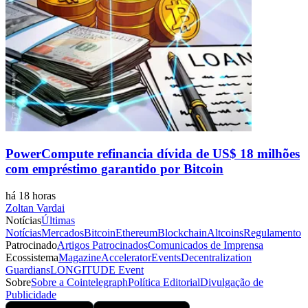
PowerCompute refinancia dívida de US$ 18 milhões
com empréstimo garantido por Bitcoin
há 18 horas
Zoltan Vardai
Notícias
Últimas
Notícias
Mercados
Bitcoin
Ethereum
Blockchain
Altcoins
Regulamento
Patrocinado
Artigos Patrocinados
Comunicados de Imprensa
Ecossistema
Magazine
Accelerator
Events
Decentralization
Guardians
LONGITUDE Event
Sobre
Sobre a Cointelegraph
Política Editorial
Divulgação de
Publicidade