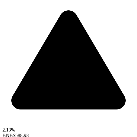
2.13%
BNB
$588.98