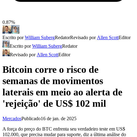
0.87%
Escrito por
William Suberg
Redator
Revisado por
Allen Scott
Editor
Escrito por
William Suberg
Redator
Revisado por
Allen Scott
Editor
Bitcoin corre o risco de
semanas de movimentos
laterais em meio ao alerta de
'rejeição' de US$ 102 mil
Mercados
Publicado
16 de jan. de 2025
A força do preço do BTC enfrenta seu verdadeiro teste em US$
102.000, que precisa mudar para suporte, diz a última análise do