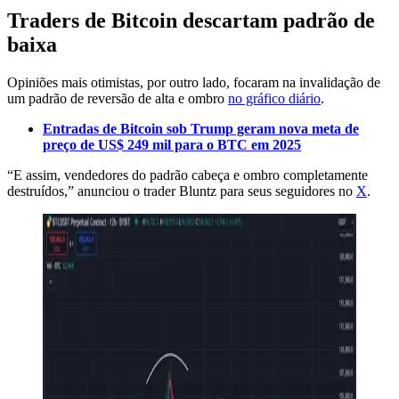
Traders de Bitcoin descartam padrão de
baixa
Opiniões mais otimistas, por outro lado, focaram na invalidação de
um padrão de reversão de alta e ombro
no gráfico diário
.
Entradas de Bitcoin sob Trump geram nova meta de
preço de US$ 249 mil para o BTC em 2025
“E assim, vendedores do padrão cabeça e ombro completamente
destruídos,” anunciou o trader Bluntz para seus seguidores no
X
.