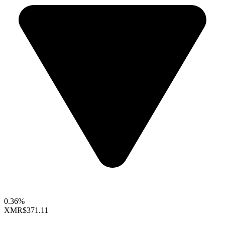
0.36%
XMR
$371.11