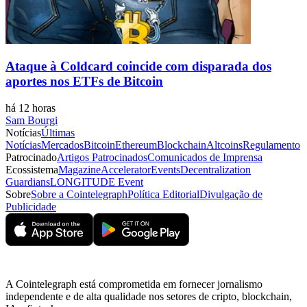
Ataque à Coldcard coincide com disparada dos
aportes nos ETFs de Bitcoin
há 12 horas
Sam Bourgi
Notícias
Últimas
Notícias
Mercados
Bitcoin
Ethereum
Blockchain
Altcoins
Regulamento
Patrocinado
Artigos Patrocinados
Comunicados de Imprensa
Ecossistema
Magazine
Accelerator
Events
Decentralization
Guardians
LONGITUDE Event
Sobre
Sobre a Cointelegraph
Política Editorial
Divulgação de
Publicidade
A Cointelegraph está comprometida em fornecer jornalismo
independente e de alta qualidade nos setores de cripto, blockchain,