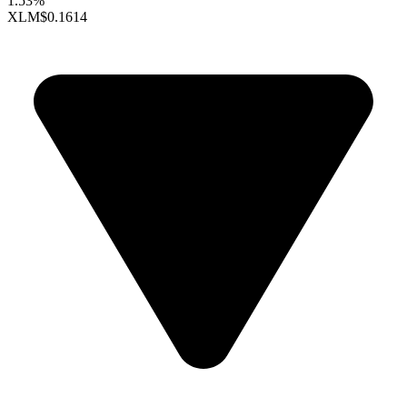
1.53%
XLM
$0.1614