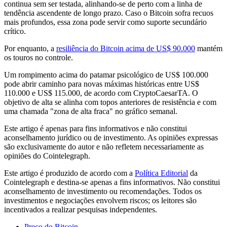
continua sem ser testada, alinhando-se de perto com a linha de
tendência ascendente de longo prazo. Caso o Bitcoin sofra recuos
mais profundos, essa zona pode servir como suporte secundário
crítico.
Por enquanto, a
resiliência do Bitcoin acima de US$ 90.000
mantém
os touros no controle.
Um rompimento acima do patamar psicológico de US$ 100.000
pode abrir caminho para novas máximas históricas entre US$
110.000 e US$ 115.000, de acordo com CryptoCaesarTA. O
objetivo de alta se alinha com topos anteriores de resistência e com
uma chamada "zona de alta fraca" no gráfico semanal.
Este artigo é apenas para fins informativos e não constitui
aconselhamento jurídico ou de investimento. As opiniões expressas
são exclusivamente do autor e não refletem necessariamente as
opiniões do Cointelegraph.
Este artigo é produzido de acordo com a
Política Editorial
da
Cointelegraph e destina-se apenas a fins informativos. Não constitui
aconselhamento de investimento ou recomendações. Todos os
investimentos e negociações envolvem riscos; os leitores são
incentivados a realizar pesquisas independentes.
Preço do Bitcoin