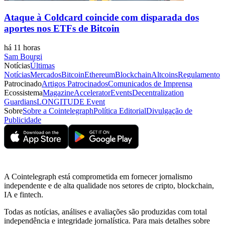
Ataque à Coldcard coincide com disparada dos
aportes nos ETFs de Bitcoin
há 11 horas
Sam Bourgi
Notícias
Últimas
Notícias
Mercados
Bitcoin
Ethereum
Blockchain
Altcoins
Regulamento
Patrocinado
Artigos Patrocinados
Comunicados de Imprensa
Ecossistema
Magazine
Accelerator
Events
Decentralization
Guardians
LONGITUDE Event
Sobre
Sobre a Cointelegraph
Política Editorial
Divulgação de
Publicidade
A Cointelegraph está comprometida em fornecer jornalismo
independente e de alta qualidade nos setores de cripto, blockchain,
IA e fintech.
Todas as notícias, análises e avaliações são produzidas com total
independência e integridade jornalística. Para mais detalhes sobre