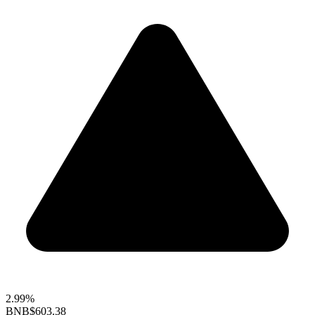
2.99%
BNB
$603.38