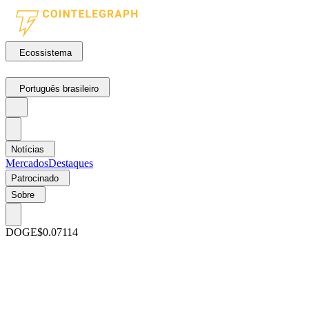
Ecossistema
Português brasileiro
Notícias
Mercados
Destaques
Patrocinado
Sobre
DOGE
$0.07114