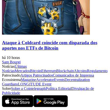
Ataque à Coldcard coincide com disparada dos
aportes nos ETFs de Bitcoin
há 10 horas
Sam Bourgi
Notícias
Últimas
Notícias
Mercados
Bitcoin
Ethereum
Blockchain
Altcoins
Regulamento
Patrocinado
Artigos Patrocinados
Comunicados de Imprensa
Ecossistema
Magazine
Accelerator
Events
Decentralization
Guardians
LONGITUDE Event
Sobre
Sobre a Cointelegraph
Política Editorial
Divulgação de
Publicidade