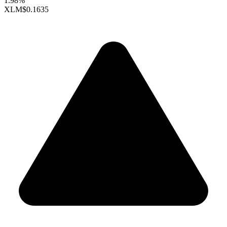
1.98%
XLM
$0.1635