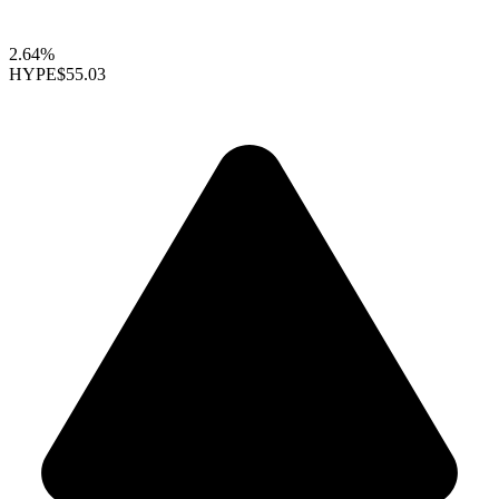
2.64%
HYPE
$55.03