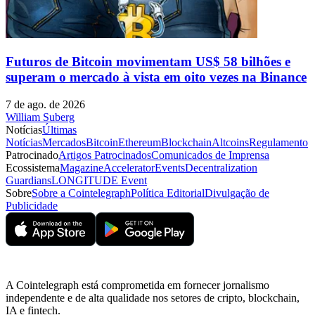
Futuros de Bitcoin movimentam US$ 58 bilhões e
superam o mercado à vista em oito vezes na Binance
7 de ago. de 2026
William Suberg
Notícias
Últimas
Notícias
Mercados
Bitcoin
Ethereum
Blockchain
Altcoins
Regulamento
Patrocinado
Artigos Patrocinados
Comunicados de Imprensa
Ecossistema
Magazine
Accelerator
Events
Decentralization
Guardians
LONGITUDE Event
Sobre
Sobre a Cointelegraph
Política Editorial
Divulgação de
Publicidade
A Cointelegraph está comprometida em fornecer jornalismo
independente e de alta qualidade nos setores de cripto, blockchain,
IA e fintech.