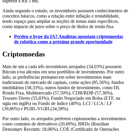
superior a R$ 5 mil.
Ainda segundo o estudo, os investidores possuem conhecimentos de
conceitos básicos, como a relação entre inflação e rentabilidade,
tendo espaço para ampliar as noções de temas mais específicos,
como impacto de juros sobre o preço de títulos de renda fixa.
Perdeu o hype da IA? Analistas apontam criptomoedas
de robótica como a próxima grande oportunidade
Criptomoedas
Mais de um a cada três investidores arrojados (34,03%) possuem
Bitcoin e/ou altcoins em seus portfólios de investimento. Por outro
lado, as preferências permanecem sobre investimentos mais
tradicionais do mercado de capitais, como ações (85,56%), fundos
imobiliários (58,33%), outros fundos de investimento, como DI,
Renda Fixa, Multimercado (57,50%), CDB/RDB (57,36%),
Tesouro Direto (55,83%), Fundo Negociado em Bolsa (ETF, na
sigla em inglês) ou Fundo de índice (40%), LCI / LCA / LF
(39,86%) e PGBL/VGBL(34,58%).
Por outro lado, os arrojados preferem criptomoedas a investimentos
como contratos de derivativos (20,69%), BRDs (Brazilian
Depositary Receipts; 18,06%), COE (Certificado de Operações