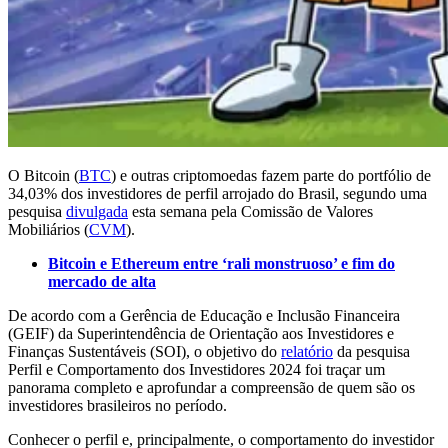
O Bitcoin (
BTC
) e outras criptomoedas fazem parte do portfólio de
34,03% dos investidores de perfil arrojado do Brasil, segundo uma
pesquisa
divulgada
esta semana pela Comissão de Valores
Mobiliários (
CVM
).
Bitcoin e Ethereum entre ‘rali monstruoso’ e fim do
mercado de alta
De acordo com a Gerência de Educação e Inclusão Financeira
(GEIF) da Superintendência de Orientação aos Investidores e
Finanças Sustentáveis (SOI), o objetivo do
relatório
da pesquisa
Perfil e Comportamento dos Investidores 2024 foi traçar um
panorama completo e aprofundar a compreensão de quem são os
investidores brasileiros no período.
Conhecer o perfil e, principalmente, o comportamento do investidor