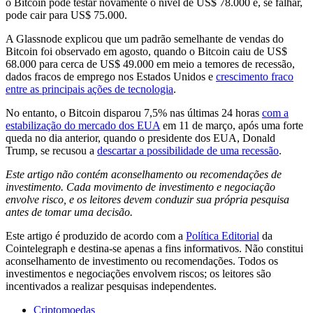
o Bitcoin pode testar novamente o nível de US$ 78.000 e, se falhar,
pode cair para US$ 75.000.
A Glassnode explicou que um padrão semelhante de vendas do
Bitcoin foi observado em agosto, quando o Bitcoin caiu de US$
68.000 para cerca de US$ 49.000 em meio a temores de recessão,
dados fracos de emprego nos Estados Unidos e
crescimento fraco
entre as principais ações de tecnologia
.
No entanto, o Bitcoin disparou 7,5% nas últimas 24 horas
com a
estabilização do mercado dos EUA
em 11 de março, após uma forte
queda no dia anterior, quando o presidente dos EUA, Donald
Trump, se recusou a
descartar a possibilidade de uma recessão
.
Este artigo não contém aconselhamento ou recomendações de
investimento. Cada movimento de investimento e negociação
envolve risco, e os leitores devem conduzir sua própria pesquisa
antes de tomar uma decisão.
Este artigo é produzido de acordo com a
Política Editorial
da
Cointelegraph e destina-se apenas a fins informativos. Não constitui
aconselhamento de investimento ou recomendações. Todos os
investimentos e negociações envolvem riscos; os leitores são
incentivados a realizar pesquisas independentes.
Criptomoedas