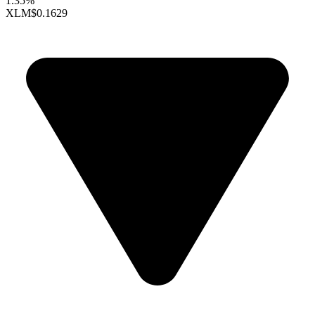
1.35%
XLM
$0.1629