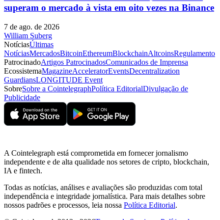
superam o mercado à vista em oito vezes na Binance
7 de ago. de 2026
William Suberg
Notícias
Últimas
Notícias
Mercados
Bitcoin
Ethereum
Blockchain
Altcoins
Regulamento
Patrocinado
Artigos Patrocinados
Comunicados de Imprensa
Ecossistema
Magazine
Accelerator
Events
Decentralization
Guardians
LONGITUDE Event
Sobre
Sobre a Cointelegraph
Política Editorial
Divulgação de
Publicidade
A Cointelegraph está comprometida em fornecer jornalismo
independente e de alta qualidade nos setores de cripto, blockchain,
IA e fintech.
Todas as notícias, análises e avaliações são produzidas com total
independência e integridade jornalística. Para mais detalhes sobre
nossos padrões e processos, leia nossa
Política Editorial
.