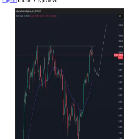
sugeriu
o trader CrypNuevo.