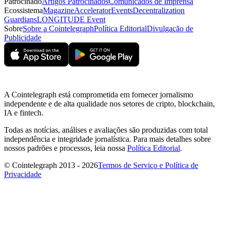
Patrocinado
Artigos Patrocinados
Comunicados de Imprensa
Ecossistema
Magazine
Accelerator
Events
Decentralization
Guardians
LONGITUDE Event
Sobre
Sobre a Cointelegraph
Política Editorial
Divulgação de
Publicidade
A Cointelegraph está comprometida em fornecer jornalismo
independente e de alta qualidade nos setores de cripto, blockchain,
IA e fintech.
Todas as notícias, análises e avaliações são produzidas com total
independência e integridade jornalística. Para mais detalhes sobre
nossos padrões e processos, leia nossa
Política Editorial
.
© Cointelegraph 2013 - 2026
Termos de Serviço e Política de
Privacidade