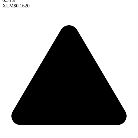
0.34%
XLM
$0.1620