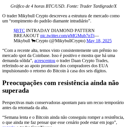
Gráfico de 4 horas BTC/USD. Fonte: Trader Tardigrade/X
O trader Mikybull Crypto descreveu a estrutura de mercado como
um “rompimento do padrão diamante intradiário”.
$BTC
INTRADAY DIAMOND PATTERN
BREAKOUT
pic.twitter.com/gMGMub7nTt
—
Mikybull 🐂Crypto (@MikybullCrypto)
May 18, 2025
“Com a recente alta, temos visto consistentemente um prêmio no
mercado spot da Coinbase. Isso é positivo e mostra que há uma
demanda sólida”,
acrescentou
o trader Daan Crypto Trades,
referindo-se ao apoio promissor dos compradores dos EUA
impulsionando o retorno do Bitcoin à casa dos seis dígitos.
Preocupações com resistência ainda não
superada
Perspectivas mais conservadoras apontam para um recuo temporário
antes da retomada da alta.
“Semana lenta e o Bitcoin ainda não conseguiu romper a resistência,
o que ainda me faz pensar que esse cenário pode estar em jogo”,