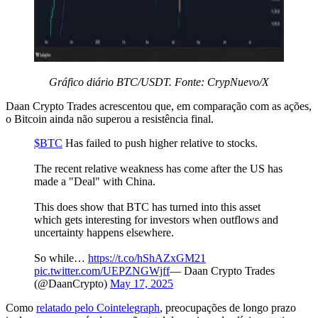
Gráfico diário BTC/USDT. Fonte: CrypNuevo/X
Daan Crypto Trades acrescentou que, em comparação com as ações,
o Bitcoin ainda não superou a resistência final.
$BTC
Has failed to push higher relative to stocks.
The recent relative weakness has come after the US has
made a "Deal" with China.
This does show that BTC has turned into this asset
which gets interesting for investors when outflows and
uncertainty happens elsewhere.
So while…
https://t.co/hShAZxGM21
pic.twitter.com/UEPZNGWjff
— Daan Crypto Trades
(@DaanCrypto)
May 17, 2025
Como
relatado pelo Cointelegraph
, preocupações de longo prazo