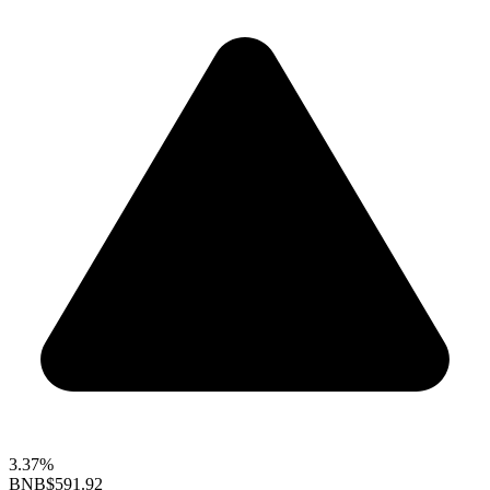
3.37%
BNB
$591.92