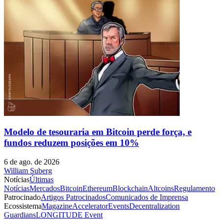
Modelo de tesouraria em Bitcoin perde força, e
fundos reduzem posições em 10%
6 de ago. de 2026
William Suberg
Notícias
Últimas
Notícias
Mercados
Bitcoin
Ethereum
Blockchain
Altcoins
Regulamento
Patrocinado
Artigos Patrocinados
Comunicados de Imprensa
Ecossistema
Magazine
Accelerator
Events
Decentralization
Guardians
LONGITUDE Event