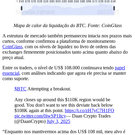
Mapa de calor da liquidação do BTC. Fonte: CoinGlass
A estrutura de mercado também permaneceu intacta nos prazos mais
curtos, conforme confirmou a plataforma de monitoramento
CoinGlass
, com os níveis de liquidez no livro de ordens das
exchanges firmemente posicionados tanto acima quanto abaixo do
preço atual.
Entre os traders, o nível de US$ 108.000 continuava tendo
papel
essencial
, com análises indicando que agora ele precisa se manter
como suporte.
$BTC
Attempting a breakout.
Any closes up around this $110K region would be
good. You don't want to see this deviate back below
$108K again at this point.
https://t.co/zH7yC7H1FO
pic.twitter.com/0iwSP1Itcy
— Daan Crypto Trades
(@DaanCrypto)
July 3, 2025
“Enquanto nos mantivermos acima dos US$ 108 mil, meu alvo é