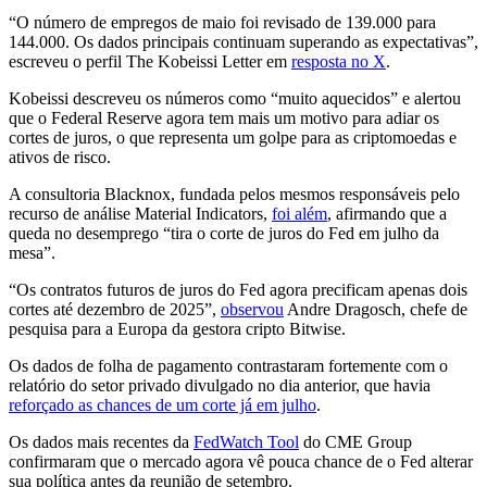
“O número de empregos de maio foi revisado de 139.000 para
144.000. Os dados principais continuam superando as expectativas”,
escreveu o perfil The Kobeissi Letter em
resposta no X
.
Kobeissi descreveu os números como “muito aquecidos” e alertou
que o Federal Reserve agora tem mais um motivo para adiar os
cortes de juros, o que representa um golpe para as criptomoedas e
ativos de risco.
A consultoria Blacknox, fundada pelos mesmos responsáveis pelo
recurso de análise Material Indicators,
foi além
, afirmando que a
queda no desemprego “tira o corte de juros do Fed em julho da
mesa”.
“Os contratos futuros de juros do Fed agora precificam apenas dois
cortes até dezembro de 2025”,
observou
Andre Dragosch, chefe de
pesquisa para a Europa da gestora cripto Bitwise.
Os dados de folha de pagamento contrastaram fortemente com o
relatório do setor privado divulgado no dia anterior, que havia
reforçado as chances de um corte já em julho
.
Os dados mais recentes da
FedWatch Tool
do CME Group
confirmaram que o mercado agora vê pouca chance de o Fed alterar
sua política antes da reunião de setembro.