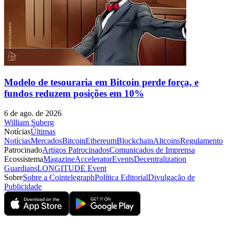
Modelo de tesouraria em Bitcoin perde força, e
fundos reduzem posições em 10%
6 de ago. de 2026
William Suberg
Notícias
Últimas
Notícias
Mercados
Bitcoin
Ethereum
Blockchain
Altcoins
Regulamento
Patrocinado
Artigos Patrocinados
Comunicados de Imprensa
Ecossistema
Magazine
Accelerator
Events
Decentralization
Guardians
LONGITUDE Event
Sobre
Sobre a Cointelegraph
Política Editorial
Divulgação de
Publicidade