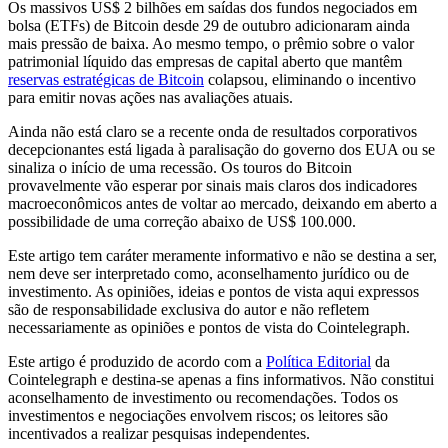
Os massivos US$ 2 bilhões em saídas dos fundos negociados em
bolsa (ETFs) de Bitcoin desde 29 de outubro adicionaram ainda
mais pressão de baixa. Ao mesmo tempo, o prêmio sobre o valor
patrimonial líquido das empresas de capital aberto que mantêm
reservas estratégicas de Bitcoin
colapsou, eliminando o incentivo
para emitir novas ações nas avaliações atuais.
Ainda não está claro se a recente onda de resultados corporativos
decepcionantes está ligada à paralisação do governo dos EUA ou se
sinaliza o início de uma recessão. Os touros do Bitcoin
provavelmente vão esperar por sinais mais claros dos indicadores
macroeconômicos antes de voltar ao mercado, deixando em aberto a
possibilidade de uma correção abaixo de US$ 100.000.
Este artigo tem caráter meramente informativo e não se destina a ser,
nem deve ser interpretado como, aconselhamento jurídico ou de
investimento. As opiniões, ideias e pontos de vista aqui expressos
são de responsabilidade exclusiva do autor e não refletem
necessariamente as opiniões e pontos de vista do Cointelegraph.
Este artigo é produzido de acordo com a
Política Editorial
da
Cointelegraph e destina-se apenas a fins informativos. Não constitui
aconselhamento de investimento ou recomendações. Todos os
investimentos e negociações envolvem riscos; os leitores são
incentivados a realizar pesquisas independentes.