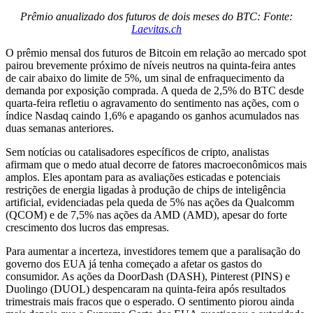
Prêmio anualizado dos futuros de dois meses do BTC: Fonte:
Laevitas.ch
O prêmio mensal dos futuros de Bitcoin em relação ao mercado spot
pairou brevemente próximo de níveis neutros na quinta-feira antes
de cair abaixo do limite de 5%, um sinal de enfraquecimento da
demanda por exposição comprada. A queda de 2,5% do BTC desde
quarta-feira refletiu o agravamento do sentimento nas ações, com o
índice Nasdaq caindo 1,6% e apagando os ganhos acumulados nas
duas semanas anteriores.
Sem notícias ou catalisadores específicos de cripto, analistas
afirmam que o medo atual decorre de fatores macroeconômicos mais
amplos. Eles apontam para as avaliações esticadas e potenciais
restrições de energia ligadas à produção de chips de inteligência
artificial, evidenciadas pela queda de 5% nas ações da Qualcomm
(QCOM) e de 7,5% nas ações da AMD (AMD), apesar do forte
crescimento dos lucros das empresas.
Para aumentar a incerteza, investidores temem que a paralisação do
governo dos EUA já tenha começado a afetar os gastos do
consumidor. As ações da DoorDash (DASH), Pinterest (PINS) e
Duolingo (DUOL) despencaram na quinta-feira após resultados
trimestrais mais fracos que o esperado. O sentimento piorou ainda