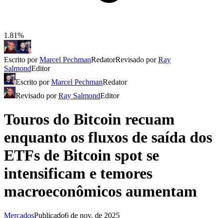
1.81%
Escrito por
Marcel Pechman
Redator
Revisado por
Ray
Salmond
Editor
Escrito por
Marcel Pechman
Redator
Revisado por
Ray Salmond
Editor
Touros do Bitcoin recuam
enquanto os fluxos de saída dos
ETFs de Bitcoin spot se
intensificam e temores
macroeconômicos aumentam
Mercados
Publicado
6 de nov. de 2025