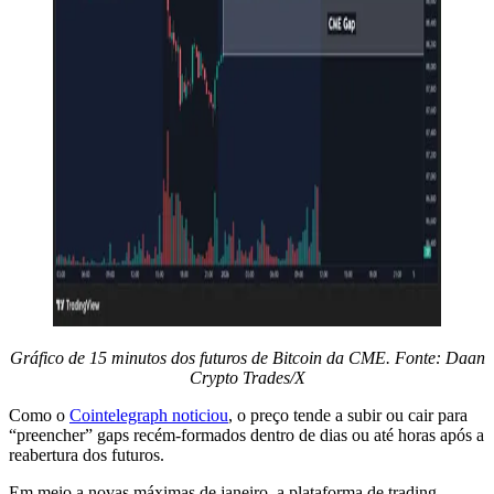
Gráfico de 15 minutos dos futuros de Bitcoin da CME. Fonte: Daan
Crypto Trades/X
Como o
Cointelegraph noticiou
, o preço tende a subir ou cair para
“preencher” gaps recém-formados dentro de dias ou até horas após a
reabertura dos futuros.
Em meio a novas máximas de janeiro, a plataforma de trading