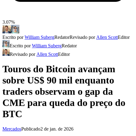
3.07%
Escrito por
William Suberg
Redator
Revisado por
Allen Scott
Editor
Escrito por
William Suberg
Redator
Revisado por
Allen Scott
Editor
Touros do Bitcoin avançam
sobre US$ 90 mil enquanto
traders observam o gap da
CME para queda do preço do
BTC
Mercados
Publicado
2 de jan. de 2026