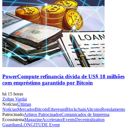
PowerCompute refinancia dívida de US$ 18 milhões
com empréstimo garantido por Bitcoin
há 15 horas
Zoltan Vardai
Notícias
Últimas
Notícias
Mercados
Bitcoin
Ethereum
Blockchain
Altcoins
Regulamento
Patrocinado
Artigos Patrocinados
Comunicados de Imprensa
Ecossistema
Magazine
Accelerator
Events
Decentralization
Guardians
LONGITUDE Event