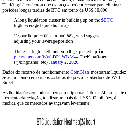
TheKingfisher alertou que os preços podem recuar para eliminar
posições longas tardias de BTC em torno de US$ 88.000.
A long liquidation cluster in building up on the
$BTC
high leverage liquidation map
If your liq price falls around 88k, we'd suggest
adjusting your leverage/position
There's a high likelihood you'll get picked up 🎣
pic.twitter.com/WwbDRhWlkM
— TheKingfisher
(@kingfisher_btc)
January 2, 2026
Dados do recurso de monitoramento
CoinGlass
mostraram liquidez
se acumulando em ambos os lados do preço na abertura de Wall
Street.
As liquidações em todo o mercado cripto nas últimas 24 horas, até o
momento da redação, totalizaram mais de US$ 200 milhões, à
medida que os mercados avançavam levemente.