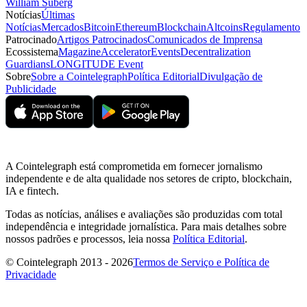
William Suberg
Notícias
Últimas
Notícias
Mercados
Bitcoin
Ethereum
Blockchain
Altcoins
Regulamento
Patrocinado
Artigos Patrocinados
Comunicados de Imprensa
Ecossistema
Magazine
Accelerator
Events
Decentralization
Guardians
LONGITUDE Event
Sobre
Sobre a Cointelegraph
Política Editorial
Divulgação de
Publicidade
A Cointelegraph está comprometida em fornecer jornalismo
independente e de alta qualidade nos setores de cripto, blockchain,
IA e fintech.
Todas as notícias, análises e avaliações são produzidas com total
independência e integridade jornalística. Para mais detalhes sobre
nossos padrões e processos, leia nossa
Política Editorial
.
© Cointelegraph 2013 - 2026
Termos de Serviço e Política de
Privacidade